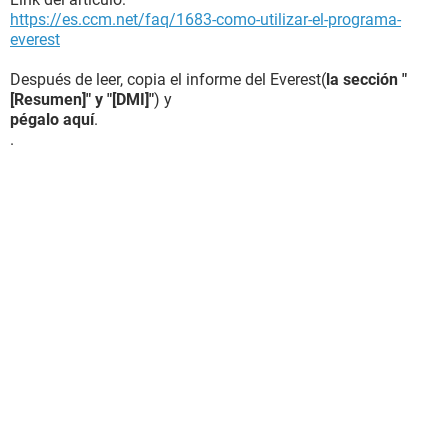
https://es.ccm.net/faq/1683-como-utilizar-el-programa-
everest
Después de leer, copia el informe del Everest(
la sección "
[Resumen]" y "[DMI]"
) y
pégalo aquí
.
.