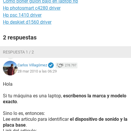
Como poner guión bajo en laptop hp
Hp photosmart c4280 driver
Hp psc 1410 driver
Hp deskjet d1560 driver
2 respuestas
RESPUESTA 1 / 2
Carlos Villagómez
278.797
28 mar 2010 a las 06:29
Hola
Si tu máquina es una laptop,
escríbenos la marca y modelo
exacto
.
Sino lo es, entonces:
Lee este articulo para identificar
el dispositivo de sonido y la
placa base
.
Link del articulo: