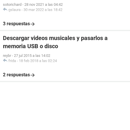
sotorichard
-
28 nov 2021 a las 04:42
gslaura
-
30 mar 2022 a las 18:42
3 respuestas
Descargar videos musicales y pasarlos a
memoria USB o disco
reybr
-
27 jul 2015 a las 14:02
frida
-
18 feb 2018 a las 02:24
2 respuestas