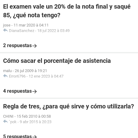
El examen vale un 20% de la nota final y saqué
85, ¿qué nota tengo?
jose
-
11 mar 2020 à 04:11
DianaSanchez
-
18 jul 2022 à 03:49
2 respuestas
Cómo sacar el porcentaje de asistencia
malu
-
26 jul 2009 à 19:21
Error6796
-
12 ene 2023 à 04:47
4 respuestas
Regla de tres, ¿para qué sirve y cómo utilizarla?
CHINI
-
15 feb 2010 à 00:58
`pok
-
9 abr 2015 à 20:23
5 respuestas