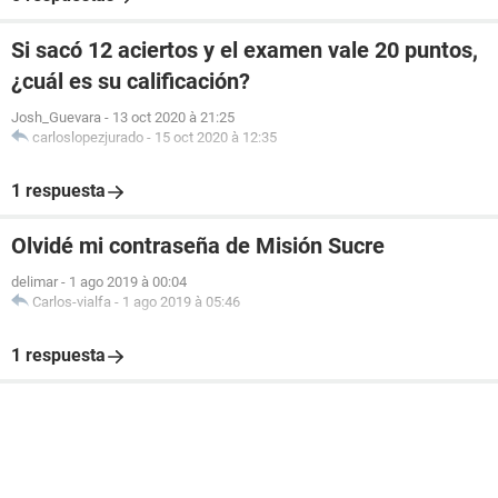
Si sacó 12 aciertos y el examen vale 20 puntos,
¿cuál es su calificación?
Josh_Guevara
-
13 oct 2020 à 21:25
carloslopezjurado
-
15 oct 2020 à 12:35
1 respuesta
Olvidé mi contraseña de Misión Sucre
delimar
-
1 ago 2019 à 00:04
Carlos-vialfa
-
1 ago 2019 à 05:46
1 respuesta