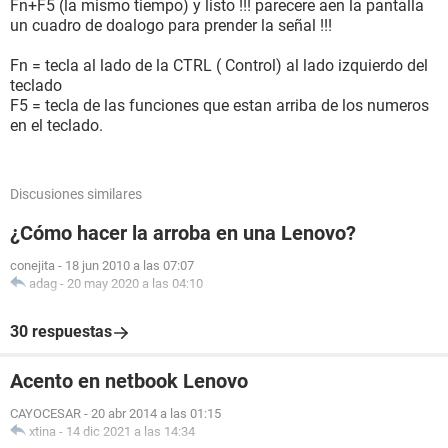
Fn+F5 (la mismo tiempo) y listo !!! parecere aen la pantalla
un cuadro de doalogo para prender la señal !!!
Fn = tecla al lado de la CTRL ( Control) al lado izquierdo del
teclado
F5 = tecla de las funciones que estan arriba de los numeros
en el teclado.
Discusiones similares
¿Cómo hacer la arroba en una Lenovo?
conejita
-
18 jun 2010 a las 07:07
adag
-
20 may 2020 a las 04:10
30 respuestas
Acento en netbook Lenovo
CAYOCESAR
-
20 abr 2014 a las 01:15
xtina
-
14 dic 2021 a las 14:34