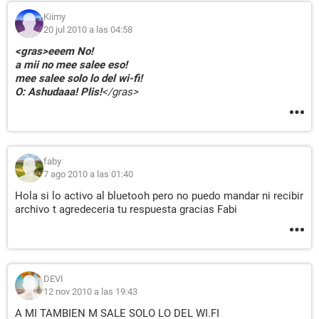
Kiimy
20 jul 2010 a las 04:58
<gras>eeem No!
a mii no mee salee eso!
mee salee solo lo del wi-fi!
O: Ashudaaa! Plis!
</gras>
faby
7 ago 2010 a las 01:40
Hola si lo activo al bluetooh pero no puedo mandar ni recibir
archivo t agredeceria tu respuesta gracias Fabi
DEVI
12 nov 2010 a las 19:43
A MI TAMBIEN M SALE SOLO LO DEL WI.FI