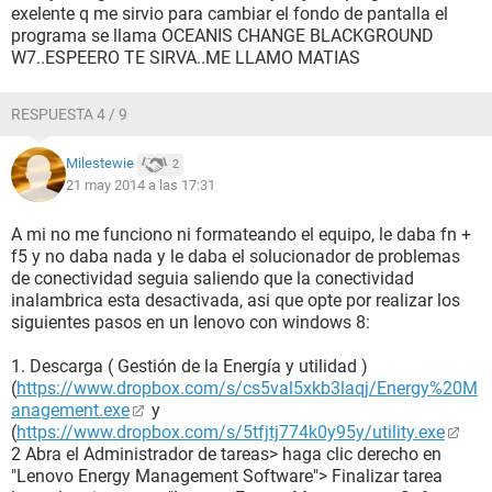
exelente q me sirvio para cambiar el fondo de pantalla el
programa se llama OCEANIS CHANGE BLACKGROUND
W7..ESPEERO TE SIRVA..ME LLAMO MATIAS
RESPUESTA 4 / 9
Milestewie
2
21 may 2014 a las 17:31
A mi no me funciono ni formateando el equipo, le daba fn +
f5 y no daba nada y le daba el solucionador de problemas
de conectividad seguia saliendo que la conectividad
inalambrica esta desactivada, asi que opte por realizar los
siguientes pasos en un lenovo con windows 8:
1. Descarga ( Gestión de la Energía y utilidad )
(
https://www.dropbox.com/s/cs5val5xkb3laqj/Energy%20M
anagement.exe
y
(
https://www.dropbox.com/s/5tfjtj774k0y95y/utility.exe
2 Abra el Administrador de tareas> haga clic derecho en
"Lenovo Energy Management Software"> Finalizar tarea