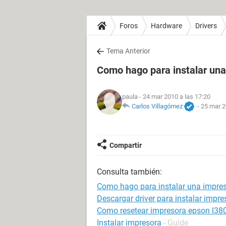
Foros
Hardware
Drivers
Tema Anterior
Como hago para instalar una
paula
- 24 mar 2010 a las 17:20
Carlos Villagómez
-
25 mar 2
Compartir
Consulta también:
Como hago para instalar una impre
Descargar driver para instalar impr
Como resetear impresora epson l38
Instalar impresora
- Guide