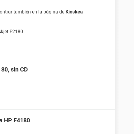
contrar también en la página de
Kioskea
skjet F2180
180, sin CD
ra HP F4180