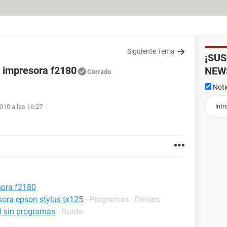
Siguiente Tema
¡SU
 impresora f2180
NEW
Cerrado
Noti
010 a las 16:27
sora f2180
esora epson stylus tx125
- Programas - Drivers
0 sin programas
- Guide