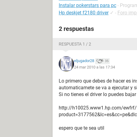
Instalar pokerstars para pc
- Progra
Hp deskjet f2180 driver
✓
-
Foro imp
2 respuestas
RESPUESTA 1 / 2
eljugador28
35
24 mar 2010 a las 17:34
Lo primero que debes de hacer es inse
automaticamete se va a ejecutar y si
Si no tienes el driver lo puedes bajar
http://h10025.www1.hp.com/ewfrf/
product=3177562&lc=es&cc=pe&dl
espero que te sea util