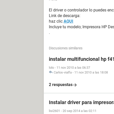
El driver o controlador lo puedes en
Link de descarga:
haz clic
AQUI
Incluye tu modelo; Impresora HP De
.
Discusiones similares
instalar multifuncional hp f4
lolo
-
11 nov 2010 a las 06:37
Carlos-vialfa
-
11 nov 2010 a las 18:08
2 respuestas
Instalar driver para impreso
lisi2601
-
20 sep 2014 a las 02:11