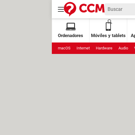
Ordenadores
Móviles y tablets
Ap
macOS
Internet
Hardware
Audio