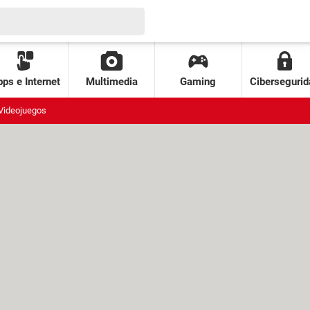
ps e Internet
Multimedia
Gaming
Cibersegurid
Videojuegos