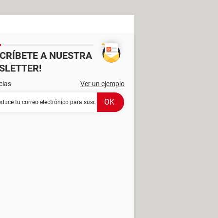
SCRÍBETE A NUESTRA
SLETTER!
cias
Ver un ejemplo