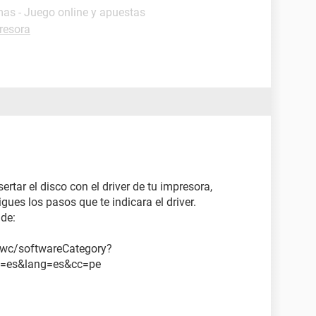
mas - Juego online y apuestas
resora
rtar el disco con el driver de tu impresora,
gues los pasos que te indicara el driver.
 de:
wc/softwareCategory?
c=es&lang=es&cc=pe