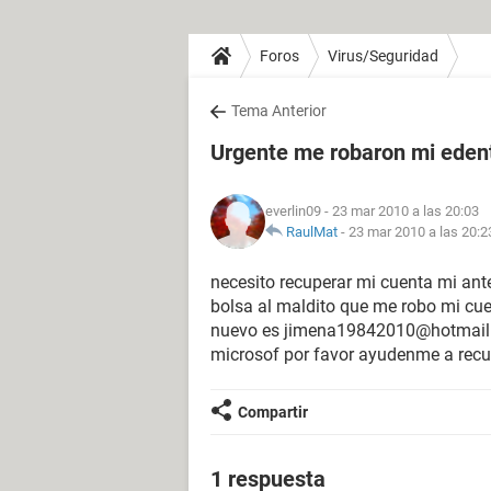
Foros
Virus/Seguridad
Tema Anterior
Urgente me robaron mi eden
everlin09
- 23 mar 2010 a las 20:03
RaulMat
-
23 mar 2010 a las 20:2
necesito recuperar mi cuenta mi ant
bolsa al maldito que me robo mi cue
nuevo es jimena19842010@hotmail.c
microsof por favor ayudenme a recu
Compartir
1 respuesta