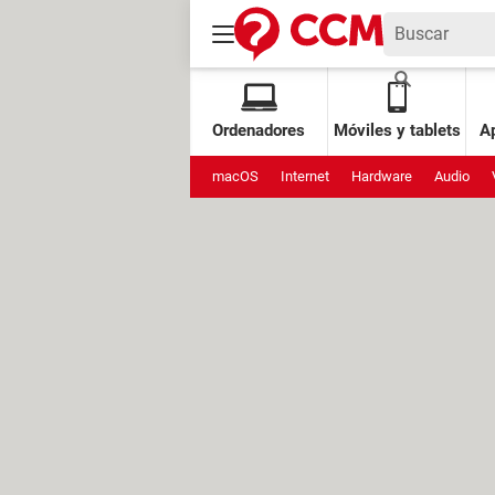
Ordenadores
Móviles y tablets
Ap
macOS
Internet
Hardware
Audio