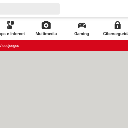
ps e Internet
Multimedia
Gaming
Cibersegurid
Videojuegos