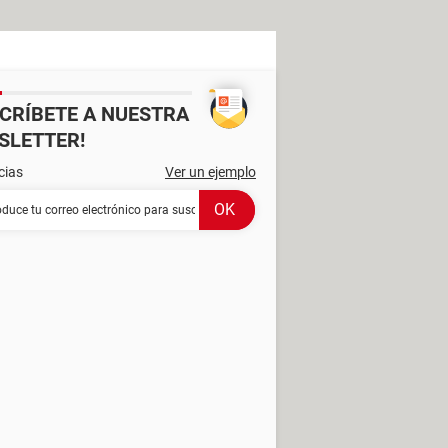
SCRÍBETE A NUESTRA
SLETTER!
cias
Ver un ejemplo