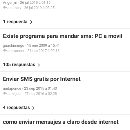
Angerlyn
-
26 jul 2019 à 01:16
ceszarv
-
26 jul 2019 à 03:25
1 respuesta
Existe programa para mandar sms: PC a movil
guachimingo
-
15 ene 2009 à 15:41
alexander
-
21 feb 2017 à 09:16
105 respuestas
Enviar SMS gratis por Internet
anitaponce
-
23 sep 2015 à 01:43
amiguis
-
27 nov 2016 à 02:28
4 respuestas
como enviar mensajes a claro desde internet