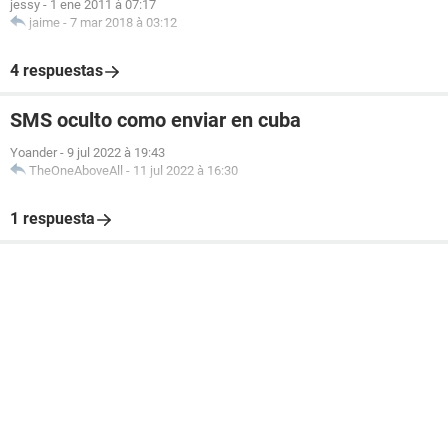
jessy
-
1 ene 2011 à 07:17
jaime
-
7 mar 2018 à 03:12
4 respuestas
SMS oculto como enviar en cuba
Yoander
-
9 jul 2022 à 19:43
TheOneAboveAll
-
11 jul 2022 à 16:30
1 respuesta