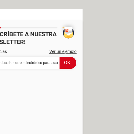
SCRÍBETE A NUESTRA
SLETTER!
cias
Ver un ejemplo