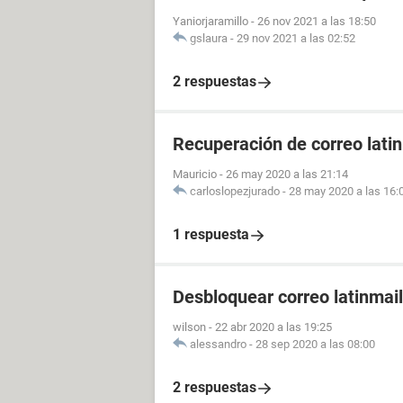
Yaniorjaramillo
-
26 nov 2021 a las 18:50
gslaura
-
29 nov 2021 a las 02:52
2 respuestas
Recuperación de correo lati
Mauricio
-
26 may 2020 a las 21:14
carloslopezjurado
-
28 may 2020 a las 16:
1 respuesta
Desbloquear correo latinmail
wilson
-
22 abr 2020 a las 19:25
alessandro
-
28 sep 2020 a las 08:00
2 respuestas