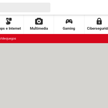
ps e Internet
Multimedia
Gaming
Cibersegurid
Videojuegos