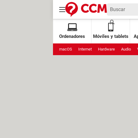
Ordenadores
Móviles y tablets
Ap
macOS
Internet
Hardware
Audio