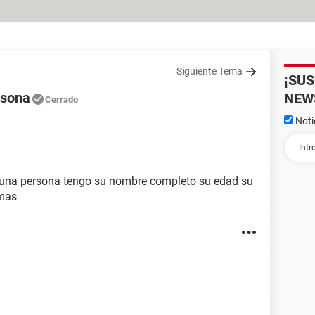
Siguiente Tema
¡SU
rsona
NEW
Cerrado
Noti
e una persona tengo su nombre completo su edad su
 mas