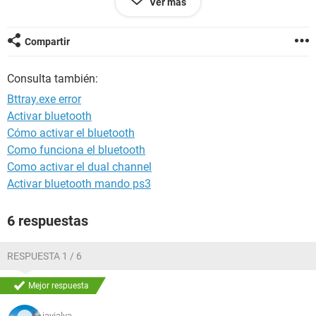
Ver más
PERO NO ESTA.
MI LAP ES UNA GATEWAY NV42, CON WIND7.
Compartir
ESTOY DESESPERADA!!!!
OJALA Y ME CONTESTEN.
Consulta también:
GRACIAS
Bttray.exe error
Activar bluetooth
Cómo activar el bluetooth
Como funciona el bluetooth
Como activar el dual channel
Activar bluetooth mando ps3
6 respuestas
RESPUESTA 1 / 6
Mejor respuesta
javialva