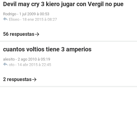
Devil may cry 3 kiero jugar con Vergil no pue
Rodrigo
-
1 jul 2009 à 00:53
Eliseo
-
18 ene 2015 à 08:27
56 respuestas
cuantos voltios tiene 3 amperios
alesito
-
2 ago 2010 à 05:19
oto
-
14 abr 2015 à 22:45
2 respuestas