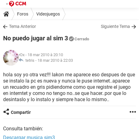
Foros
Videojuegos
Tema Anterior
Siguiente Tema
No puedo jugar al sim 3
Cerrado
rOx
- 18 mar 2010 à 20:10
tetris -
18 mar 2010 à 22:03
hola soy yo otra vez!!! lakon me aparece eso despues de que
se instalo la pc es nueva y nunca le puse internet..aparece
un recuadro en gris pidiendome como que registre el juego
en interntet y como no tengo no..se que hacer..por que lo
desintaslo y lo instalo y siempre hace lo mismo..
Compartir
Consulta también:
Descargar musica sim3