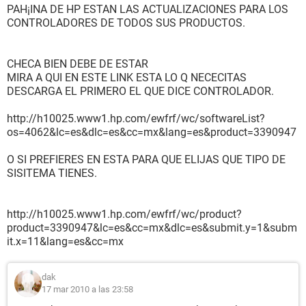
PAH¡INA DE HP ESTAN LAS ACTUALIZACIONES PARA LOS
CONTROLADORES DE TODOS SUS PRODUCTOS.
CHECA BIEN DEBE DE ESTAR
MIRA A QUI EN ESTE LINK ESTA LO Q NECECITAS
DESCARGA EL PRIMERO EL QUE DICE CONTROLADOR.
http://h10025.www1.hp.com/ewfrf/wc/softwareList?
os=4062&lc=es&dlc=es&cc=mx&lang=es&product=3390947
O SI PREFIERES EN ESTA PARA QUE ELIJAS QUE TIPO DE
SISITEMA TIENES.
http://h10025.www1.hp.com/ewfrf/wc/product?
product=3390947&lc=es&cc=mx&dlc=es&submit.y=1&subm
it.x=11&lang=es&cc=mx
dak
17 mar 2010 a las 23:58