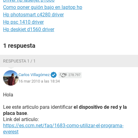
Como poner guión bajo en laptop hp
Hp photosmart c4280 driver
Hp psc 1410 driver
Hp deskjet d1560 driver
1 respuesta
RESPUESTA 1 / 1
Carlos Villagómez
278.797
16 mar 2010 a las 18:34
Hola
Lee este articulo para identificar
el dispositivo de red y la
placa base
.
Link del articulo:
https://es.ccm.net/faq/1683-como-utilizar-el-programa-
everest