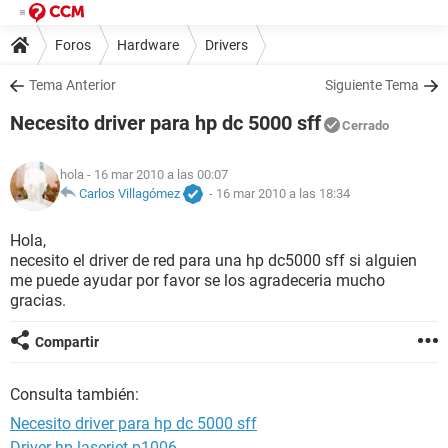
Foros
Hardware
Drivers
Tema Anterior
Siguiente Tema
Necesito driver para hp dc 5000 sff
Cerrado
hola
- 16 mar 2010 a las 00:07
Carlos Villagómez
-
16 mar 2010 a las 18:34
Hola,
necesito el driver de red para una hp dc5000 sff si alguien
me puede ayudar por favor se los agradeceria mucho
gracias.
Compartir
Consulta también:
Necesito driver para hp dc 5000 sff
Driver hp laserjet p1006