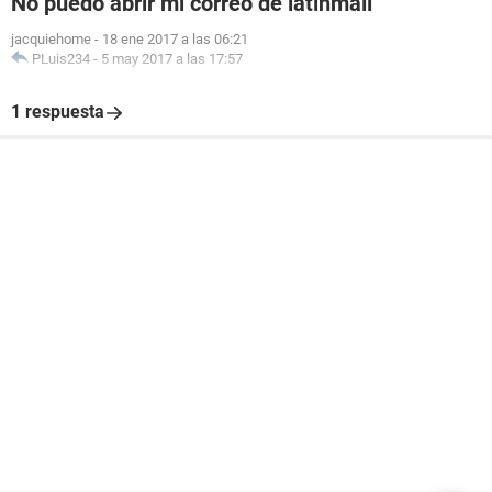
No puedo abrir mi correo de latinmail
jacquiehome
-
18 ene 2017 a las 06:21
PLuis234
-
5 may 2017 a las 17:57
1 respuesta