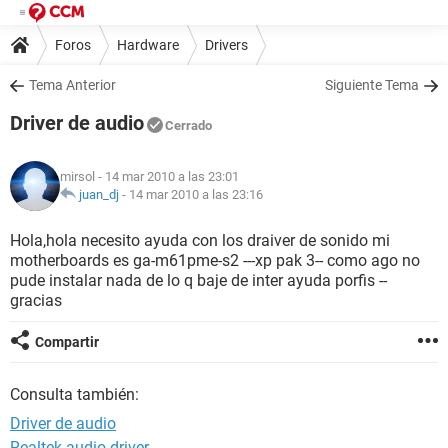
Foros
Hardware
Drivers
Tema Anterior
Siguiente Tema
Driver de audio
Cerrado
mirsol
- 14 mar 2010 a las 23:01
juan_dj
-
14 mar 2010 a las 23:16
Hola,
hola necesito ayuda con los draiver de sonido mi
motherboards es ga-m61pme-s2 ---xp pak 3-- como ago no
pude instalar nada de lo q baje de inter ayuda porfis --
gracias
Compartir
Consulta también:
Driver de audio
Realtek audio driver