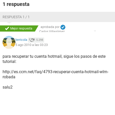
1 respuesta
RESPUESTA 1 / 1
aprobada por
Mejor respuesta
Carlos Villagómez
terricola
5.298
5 ago 2010 a las 03:23
para recuperar tu cuenta hotmail, sigue los pasos de este
tutorial:
http://es.ccm.net/faq/4793-recuperar-cuenta-hotmail-wlm-
robada
salu2