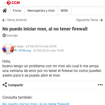
Foros
Mensajerías y chat
MSN
Tema Anterior
Siguiente Tema
No puedo iniciar msn, al no tener firewall
Cerrado
la daya
- 23 feb 2010 a las 03:55
SPRkong
-
23 feb 2010 a las 16:45
Hola,
bueno tengo un problema con mi msn alo cual k me arroja
una ventana de error por no tener el firewal no como puedeo
aserlo para k se pueda abrir el msn
Compartir
Consulta también:
No puedo iniciar msn, al no tener firewall