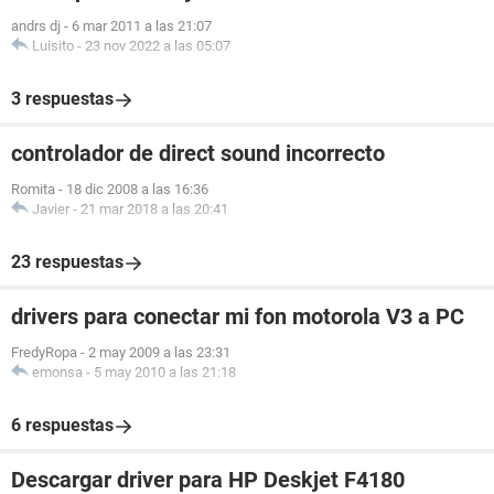
andrs dj
-
6 mar 2011 a las 21:07
Luisito
-
23 nov 2022 a las 05:07
3 respuestas
controlador de direct sound incorrecto
Romita
-
18 dic 2008 a las 16:36
Javier
-
21 mar 2018 a las 20:41
23 respuestas
drivers para conectar mi fon motorola V3 a PC
FredyRopa
-
2 may 2009 a las 23:31
emonsa
-
5 may 2010 a las 21:18
6 respuestas
Descargar driver para HP Deskjet F4180