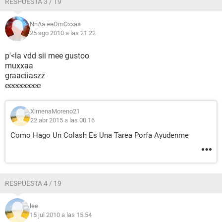
RESPUESTA 3 / 19
NnAa eeDmOxxaa
25 ago 2010 a las 21:22
p'<la vdd sii mee gustoo
muxxaa
graaciiaszz
eeeeeeeee
XimenaMoreno21
22 abr 2015 a las 00:16
Como Hago Un Colash Es Una Tarea Porfa Ayudenme
RESPUESTA 4 / 19
lee
15 jul 2010 a las 15:54