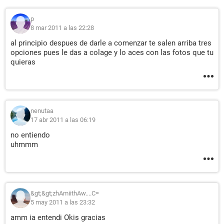
p
8 mar 2011 a las 22:28
al principio despues de darle a comenzar te salen arriba tres
opciones pues le das a colage y lo aces con las fotos que tu
quieras
nenutaa
17 abr 2011 a las 06:19
no entiendo
uhmmm
&gt;&gt;zhAmiithAw....C=
5 may 2011 a las 23:32
amm ia entendi Okis gracias