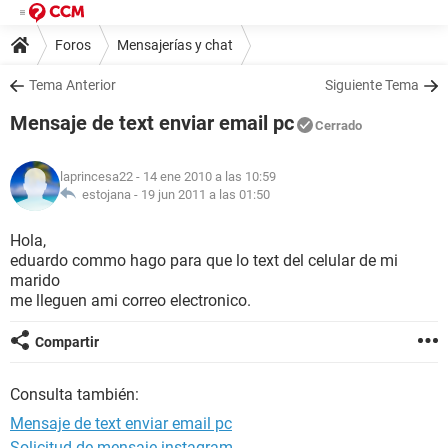
Foros
Mensajerías y chat
Tema Anterior
Siguiente Tema
Mensaje de text enviar email pc
Cerrado
laprincesa22
- 14 ene 2010 a las 10:59
estojana -
19 jun 2011 a las 01:50
Hola,
eduardo commo hago para que lo text del celular de mi
marido
me lleguen ami correo electronico.
Compartir
Consulta también:
Mensaje de text enviar email pc
Solicitud de mensaje instagram