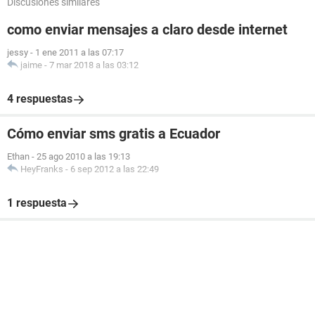
Discusiones similares
como enviar mensajes a claro desde internet
jessy
-
1 ene 2011 a las 07:17
jaime
-
7 mar 2018 a las 03:12
4 respuestas
Cómo enviar sms gratis a Ecuador
Ethan
-
25 ago 2010 a las 19:13
HeyFranks
-
6 sep 2012 a las 22:49
1 respuesta