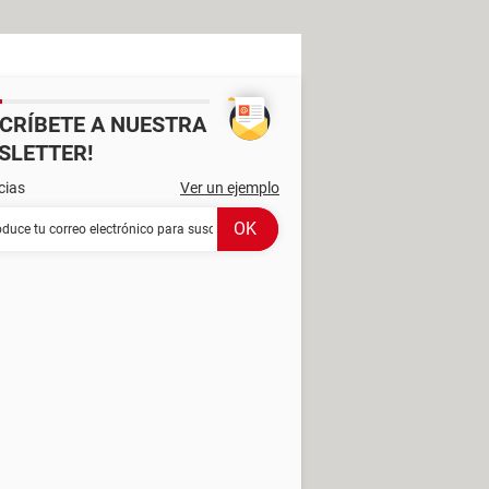
SCRÍBETE A NUESTRA
SLETTER!
cias
Ver un ejemplo