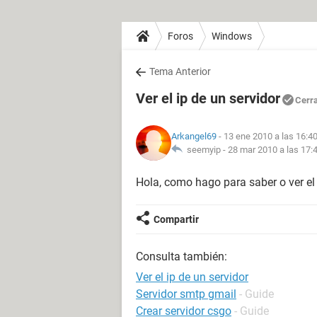
Foros
Windows
Tema Anterior
Ver el ip de un servidor
Cerr
Arkangel69
- 13 ene 2010 a las 16:4
seemyip -
28 mar 2010 a las 17:
Hola, como hago para saber o ver el 
Compartir
Consulta también:
Ver el ip de un servidor
Servidor smtp gmail
- Guide
Crear servidor csgo
- Guide