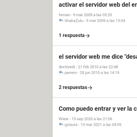
activar el servidor web del 
fernan
-
9 mar 2009 a las 05:20
ShakaZulu
-
9 mar 2009 a las 13:04
1 respuesta
el servidor web me dice "des
doctoredi
-
21 feb 2010 a las 22:48
parrem
-
28 jun 2010 a las 14:19
2 respuestas
Como puedo entrar y ver la c
Wieie
-
15 sep 2020 a las 21:06
gslaura
-
13 mar 2021 a las 04:09