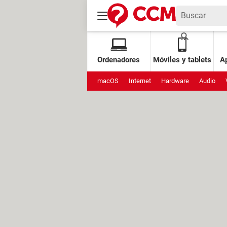
Ordenadores
Móviles y tablets
Ap
macOS
Internet
Hardware
Audio