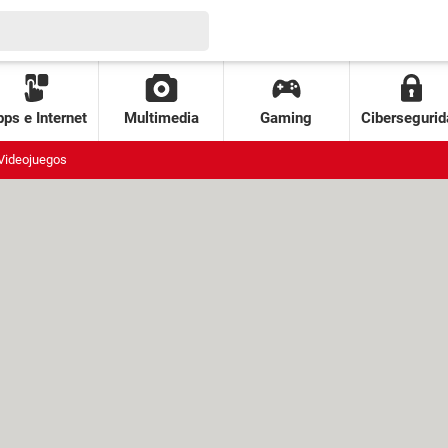
ps e Internet
Multimedia
Gaming
Cibersegurid
Videojuegos