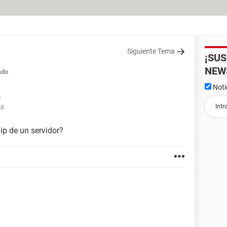
Siguiente Tema
¡SU
NEW
ado
Noti
0
48
ip de un servidor?