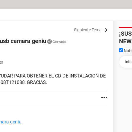
Siguiente Tema
¡SU
d usb camara geniu
NEW
Cerrado
Noti
20
AYUDAR PARA OBTENER EL CD DE INSTALACION DE
08T121088, GRACIAS.
mara geniu