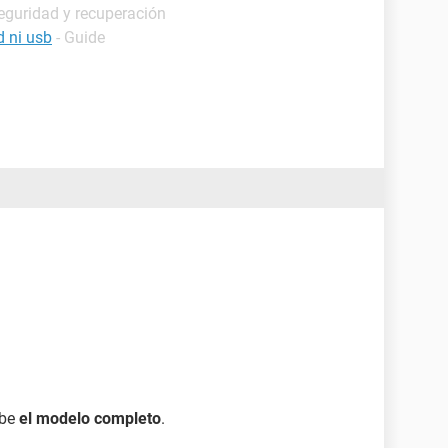
eguridad y recuperación
d ni usb
- Guide
ibe
el modelo completo
.