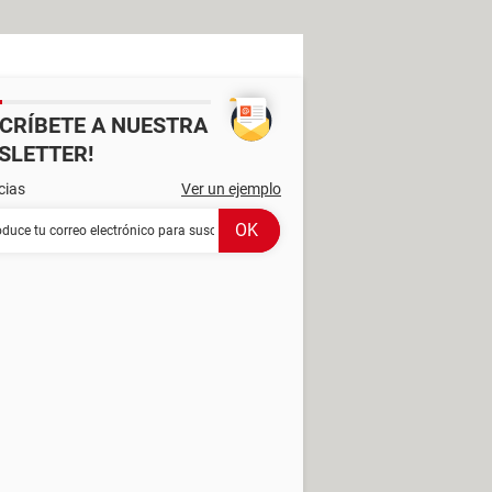
SCRÍBETE A NUESTRA
SLETTER!
cias
Ver un ejemplo