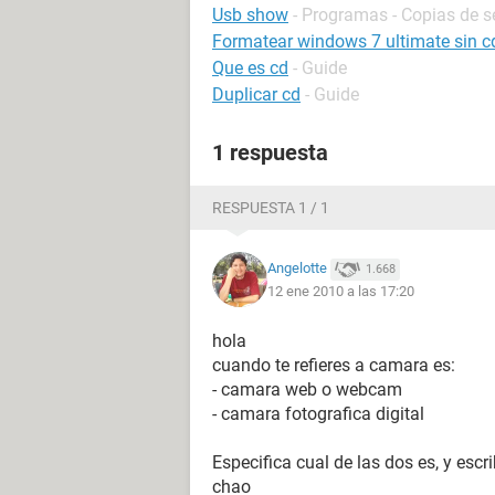
Usb show
- Programas - Copias de s
Formatear windows 7 ultimate sin c
Que es cd
- Guide
Duplicar cd
- Guide
1 respuesta
RESPUESTA 1 / 1
Angelotte
1.668
12 ene 2010 a las 17:20
hola
cuando te refieres a camara es:
- camara web o webcam
- camara fotografica digital
Especifica cual de las dos es, y escr
chao