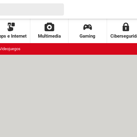
ps e Internet
Multimedia
Gaming
Cibersegurid
Videojuegos