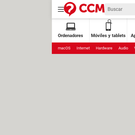
Ordenadores
Móviles y tablets
Ap
macOS
Internet
Hardware
Audio