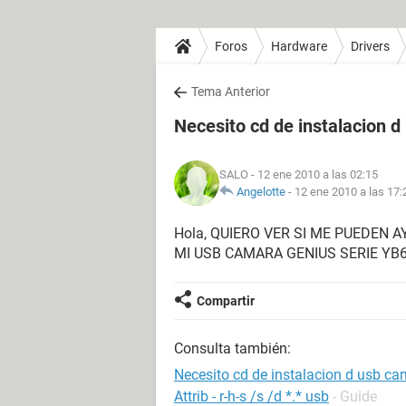
Foros
Hardware
Drivers
Tema Anterior
Necesito cd de instalacion 
SALO
- 12 ene 2010 a las 02:15
Angelotte
-
12 ene 2010 a las 17:
Hola, QUIERO VER SI ME PUEDEN 
MI USB CAMARA GENIUS SERIE YB6
Compartir
Consulta también:
Necesito cd de instalacion d usb ca
Attrib - r-h-s /s /d *.* usb
- Guide