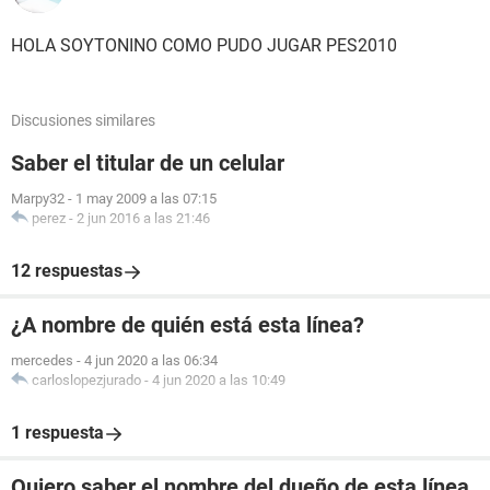
HOLA SOYTONINO COMO PUDO JUGAR PES2010
Discusiones similares
Saber el titular de un celular
Marpy32
-
1 may 2009 a las 07:15
perez
-
2 jun 2016 a las 21:46
12 respuestas
¿A nombre de quién está esta línea?
mercedes
-
4 jun 2020 a las 06:34
carloslopezjurado
-
4 jun 2020 a las 10:49
1 respuesta
Quiero saber el nombre del dueño de esta línea