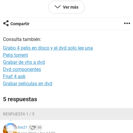
El nero en ningún momento de las grabaciones informa de
Ver más
problemas. Es algo muy extraño, no?
Gracias por su pronta respuesta
Saludos
Compartir
Consulta también:
Grabo 4 pelis en disco y el dvd solo lee una
Pelis torrent
Grabar de vhs a dvd
Dvd componentes
Fnaf 4 apk
Grabar peliculas en dvd
5 respuestas
RESPUESTA 1 / 5
tos21
88