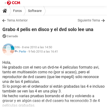
Foros
Software
Tema Anterior
Siguiente Tema
Grabo 4 pelis en disco y el dvd solo lee una
Cerrado
DIN
- 8 ene 2010 a las 14:50
Perte
-
9 feb 2010 a las 16:41
Hola,
He grabado con el nero un dvd-rw 4 películas formato avi,
tanto en multisesión como no (por si acaso), pero el
reproductor de dvd casero (que lee mpeg4) sólo reconoce
una de las 4 películas.
Si lo pongo en el ordenador sí están grabadas las 4 e incluso
también se ven las 4 en una play 3.
He hecho varias pruebas borrando el dvd y volviendo a
gravar y en algún caso el dvd casero ha reconocido 3 de 4
películas grabadas.