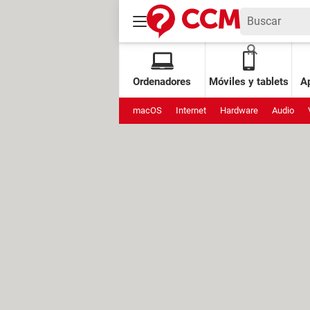
Ordenadores
Móviles y tablets
Ap
macOS
Internet
Hardware
Audio