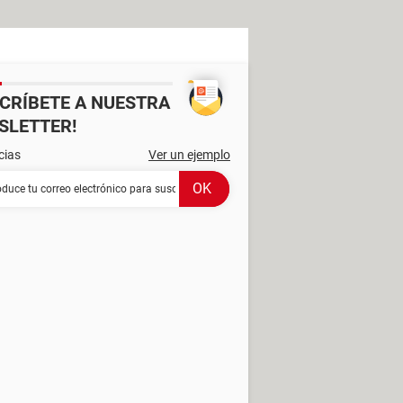
SCRÍBETE A NUESTRA
SLETTER!
cias
Ver un ejemplo