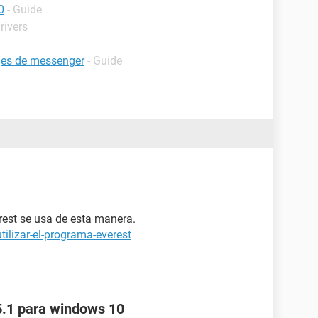
0
- Guide
rivers
jes de messenger
- Guide
rest se usa de esta manera.
ilizar-el-programa-everest
5.1 para windows 10