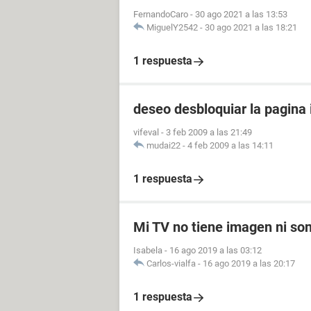
FernandoCaro
-
30 ago 2021 a las 13:53
MiguelY2542
-
30 ago 2021 a las 18:21
1 respuesta
deseo desbloquiar la pagina i
vifeval
-
3 feb 2009 a las 21:49
mudai22
-
4 feb 2009 a las 14:11
1 respuesta
Mi TV no tiene imagen ni so
Isabela
-
16 ago 2019 a las 03:12
Carlos-vialfa
-
16 ago 2019 a las 20:17
1 respuesta