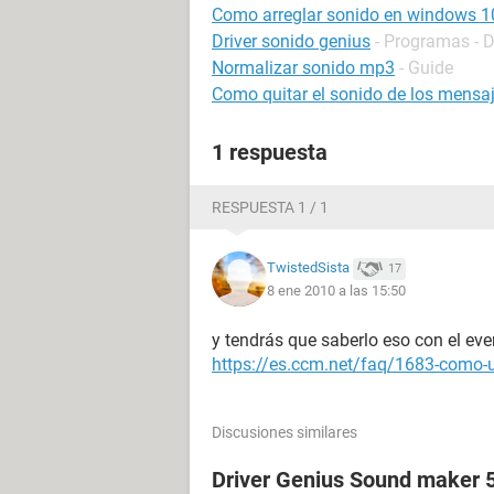
Como arreglar sonido en windows 1
Driver sonido genius
- Programas - D
Normalizar sonido mp3
- Guide
Como quitar el sonido de los mensa
1 respuesta
RESPUESTA 1 / 1
TwistedSista
17
8 ene 2010 a las 15:50
y tendrás que saberlo eso con el eve
https://es.ccm.net/faq/1683-como-ut
Discusiones similares
Driver Genius Sound maker 