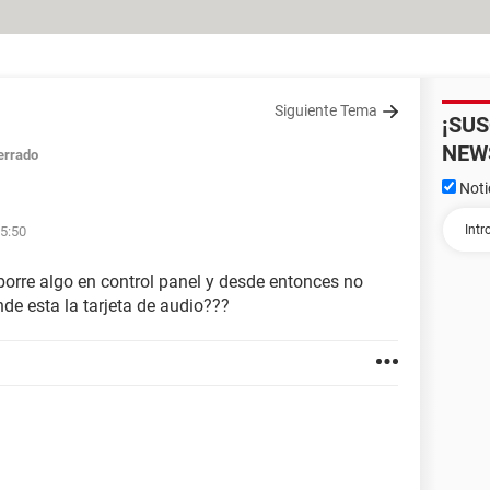
Siguiente Tema
¡SU
NEW
errado
Noti
15:50
borre algo en control panel y desde entonces no
de esta la tarjeta de audio???