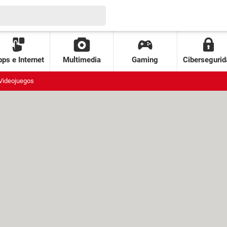
ps e Internet
Multimedia
Gaming
Cibersegurid
Videojuegos