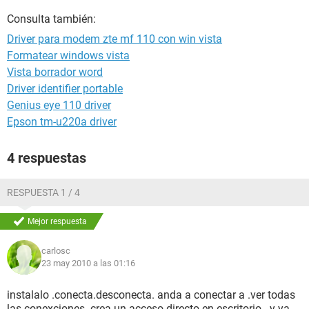
Consulta también:
Driver para modem zte mf 110 con win vista
Formatear windows vista
Vista borrador word
Driver identifier portable
Genius eye 110 driver
Epson tm-u220a driver
4 respuestas
RESPUESTA 1 / 4
Mejor respuesta
carlosc
23 may 2010 a las 01:16
instalalo .conecta.desconecta. anda a conectar a .ver todas
las conexciones .crea un acceso directo en escritorio . y ya