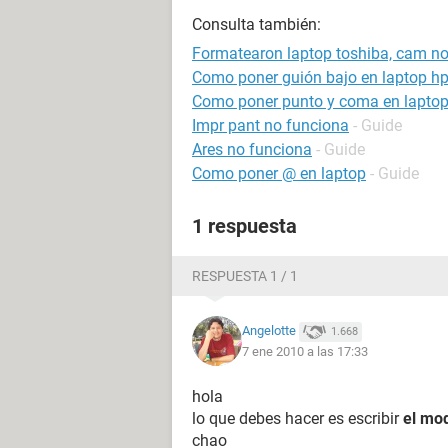
Consulta también:
Formatearon laptop toshiba, cam n
Como poner guión bajo en laptop h
Como poner punto y coma en lapto
Impr pant no funciona
- Guide
Ares no funciona
- Guide
Como poner @ en laptop
- Guide
1 respuesta
RESPUESTA 1 / 1
Angelotte
1.668
7 ene 2010 a las 17:33
hola
lo que debes hacer es escribir
el mo
chao