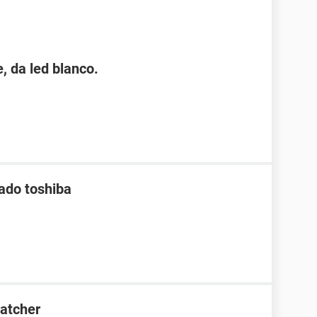
, da led blanco.
lado toshiba
Catcher