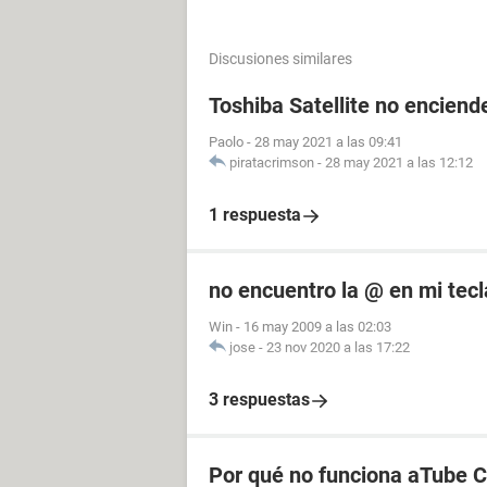
Discusiones similares
Toshiba Satellite no enciende
Paolo
-
28 may 2021 a las 09:41
piratacrimson
-
28 may 2021 a las 12:12
1 respuesta
no encuentro la @ en mi tec
Win
-
16 may 2009 a las 02:03
jose
-
23 nov 2020 a las 17:22
3 respuestas
Por qué no funciona aTube 