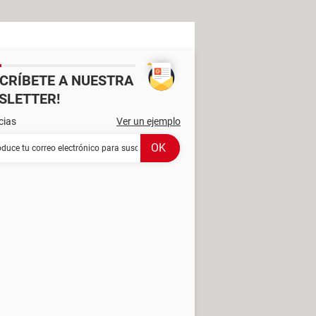
SCRÍBETE A NUESTRA
SLETTER!
cias
Ver un ejemplo