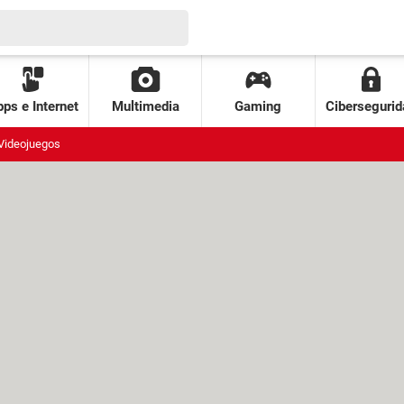
ps e Internet
Multimedia
Gaming
Cibersegurid
Videojuegos