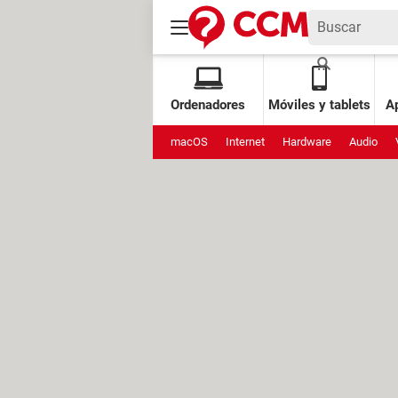
Ordenadores
Móviles y tablets
Ap
macOS
Internet
Hardware
Audio