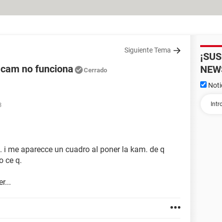
Siguiente Tema
¡SU
 cam no funciona
NEW
Cerrado
Noti
3
e. i me aparecce un cuadro al poner la kam. de q
o ce q.
r...