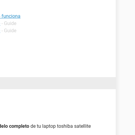
o funciona
p
- Guide
p
- Guide
delo completo
de tu laptop toshiba satellite