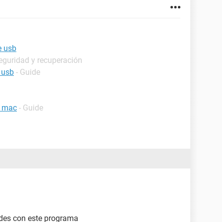
e usb
eguridad y recuperación
 usb
- Guide
i mac
- Guide
ades con este programa