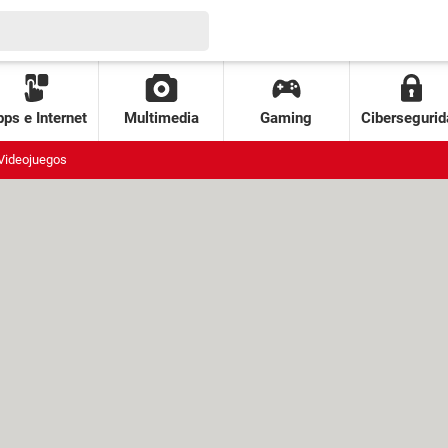
ps e Internet
Multimedia
Gaming
Cibersegurid
Videojuegos