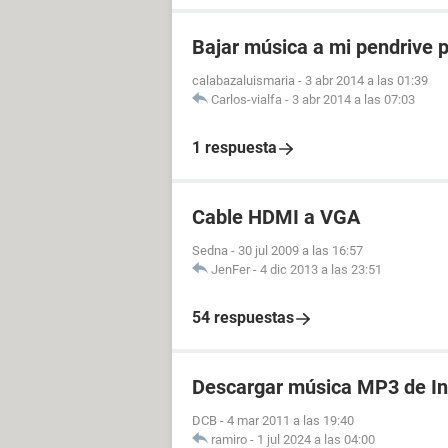
Bajar música a mi pendrive p
calabazaluismaria
-
3 abr 2014 a las 01:39
Carlos-vialfa
-
3 abr 2014 a las 07:03
1 respuesta
Cable HDMI a VGA
Sedna
-
30 jul 2009 a las 16:57
JenFer
-
4 dic 2013 a las 23:51
54 respuestas
Descargar música MP3 de In
DCB
-
4 mar 2011 a las 19:40
ramiro
-
1 jul 2024 a las 04:00