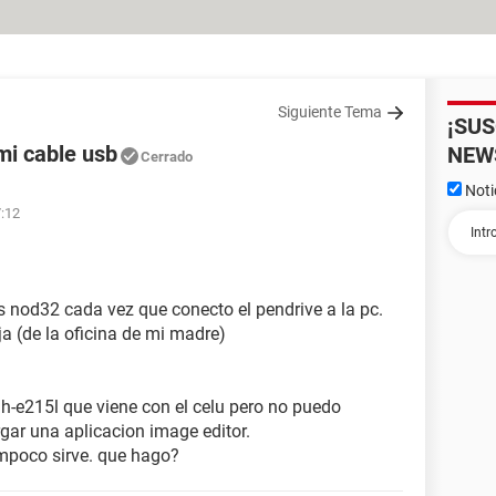
Siguiente Tema
¡SU
mi cable usb
NEW
Cerrado
Noti
7:12
s nod32 cada vez que conecto el pendrive a la pc.
 (de la oficina de mi madre)
h-e215l que viene con el celu pero no puedo
rgar una aplicacion image editor.
ampoco sirve. que hago?