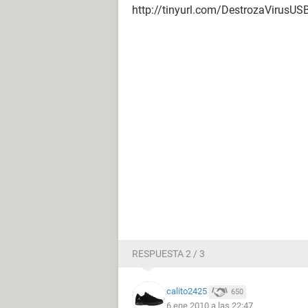
http://tinyurl.com/DestrozaVirusUS
RESPUESTA 2 / 3
calito2425
650
6 ene 2010 a las 22:47