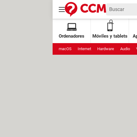
Ordenadores
Móviles y tablets
Ap
macOS
Internet
Hardware
Audio