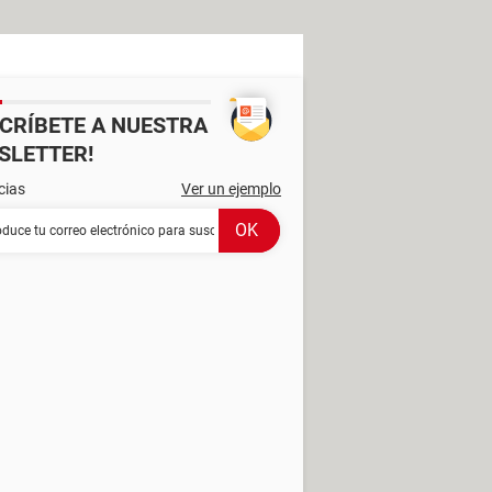
SCRÍBETE A NUESTRA
SLETTER!
cias
Ver un ejemplo