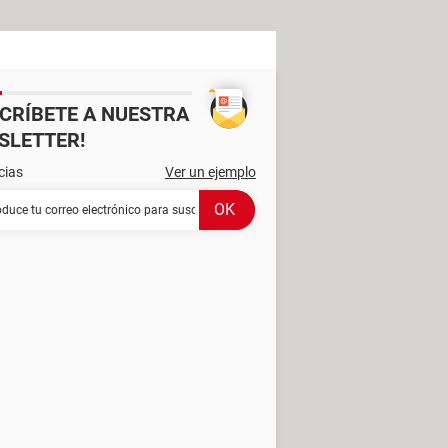
SCRÍBETE A NUESTRA
SLETTER!
cias
Ver un ejemplo