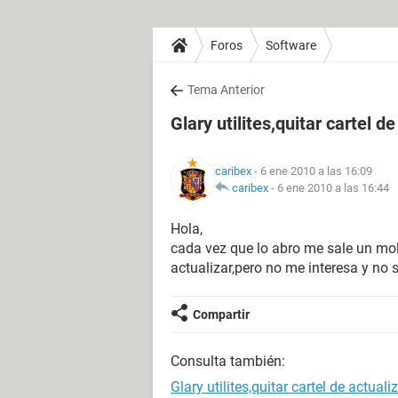
Foros
Software
Tema Anterior
Glary utilites,quitar cartel d
caribex
- 6 ene 2010 a las 16:09
caribex
-
6 ene 2010 a las 16:44
Hola,
cada vez que lo abro me sale un mol
actualizar,pero no me interesa y no 
Compartir
Consulta también:
Glary utilites,quitar cartel de actuali