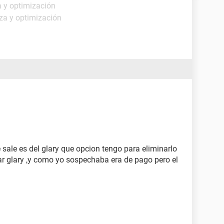
a y optimización
za y optimización
sale es del glary que opcion tengo para eliminarlo
ar glary ,y como yo sospechaba era de pago pero el