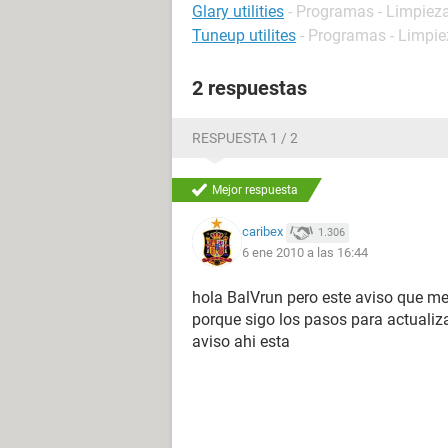
Glary utilities
- Programas - Limpiez
Tuneup utilites
- Programas - Limpie
2 respuestas
RESPUESTA 1 / 2
Mejor respuesta
caribex
1.306
6 ene 2010 a las 16:44
hola BalVrun pero este aviso que me 
porque sigo los pasos para actualiz
aviso ahi esta