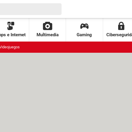
ps e Internet
Multimedia
Gaming
Cibersegurid
Videojuegos