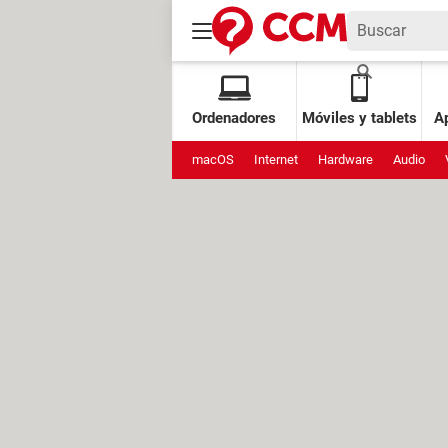
Ordenadores
Móviles y tablets
Ap
macOS
Internet
Hardware
Audio