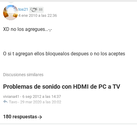
tos21
88
4 ene 2010 a las 22:36
XD no los agregues…-,-
O si t agregan ellos bloquealos despues o no los aceptes
Discusiones similares
Problemas de sonido con HDMI de PC a TV
viviana41
-
6 sep 2012 a las 14:37
Tavo
-
29 mar 2020 a las 20:02
180 respuestas