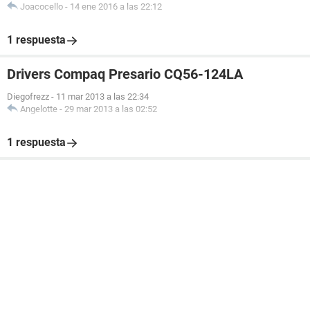
Joacocello
-
14 ene 2016 a las 22:12
1 respuesta
Drivers Compaq Presario CQ56-124LA
Diegofrezz
-
11 mar 2013 a las 22:34
Angelotte
-
29 mar 2013 a las 02:52
1 respuesta