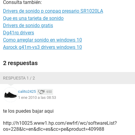
Consulta también:
Drivers de sonido p conpaq presario SR1020LA
Que es una tarjeta de sonido
Drivers de sonido gratis
Dg41rq drivers
Como arreglar sonido en windows 10
Asrock g41m-vs3 drivers windows 10
2 respuestas
RESPUESTA 1 / 2
calito2425
650
1 ene 2010 a las 08:53
te los puedes bajar aqui
http://h10025.www1.hp.com/ewfrf/wc/softwareList?
os=228&lc=en&dlc=es&cc=pe&product=409988