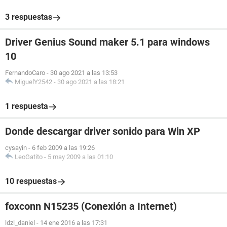
3 respuestas
Driver Genius Sound maker 5.1 para windows
10
FernandoCaro
-
30 ago 2021 a las 13:53
MiguelY2542
-
30 ago 2021 a las 18:21
1 respuesta
Donde descargar driver sonido para Win XP
cysayin
-
6 feb 2009 a las 19:26
LeoGatito
-
5 may 2009 a las 01:10
10 respuestas
foxconn N15235 (Conexión a Internet)
ldzl_daniel
-
14 ene 2016 a las 17:31