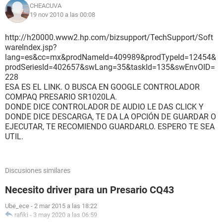
CHEACUVA
19 nov 2010 a las 00:08
http://h20000.www2.hp.com/bizsupport/TechSupport/Soft
wareIndex.jsp?
lang=es&cc=mx&prodNameId=409989&prodTypeId=12454&
prodSeriesId=402657&swLang=35&taskId=135&swEnvOID=
228
ESA ES EL LINK. O BUSCA EN GOOGLE CONTROLADOR
COMPAQ PRESARIO SR1020LA.
DONDE DICE CONTROLADOR DE AUDIO LE DAS CLICK Y
DONDE DICE DESCARGA, TE DA LA OPCIÓN DE GUARDAR O
EJECUTAR, TE RECOMIENDO GUARDARLO. ESPERO TE SEA
UTIL.
Discusiones similares
Necesito driver para un Presario CQ43
Ube_ece
-
2 mar 2015 a las 18:22
rafiki
-
3 may 2020 a las 06:59