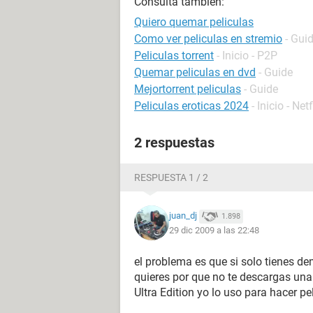
Consulta también:
Quiero quemar peliculas
Como ver peliculas en stremio
- Gui
Peliculas torrent
- Inicio - P2P
Quemar peliculas en dvd
- Guide
Mejortorrent peliculas
- Guide
Peliculas eroticas 2024
- Inicio - Netf
2 respuestas
RESPUESTA 1 / 2
juan_dj
1.898
29 dic 2009 a las 22:48
el problema es que si solo tienes d
quieres por que no te descargas una 
Ultra Edition yo lo uso para hacer p