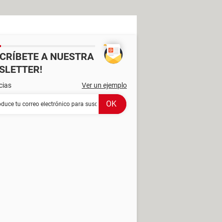
SCRÍBETE A NUESTRA
SLETTER!
cias
Ver un ejemplo