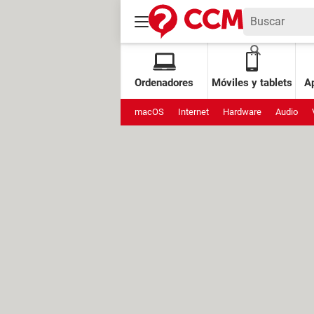
Ordenadores
Móviles y tablets
Ap
macOS
Internet
Hardware
Audio