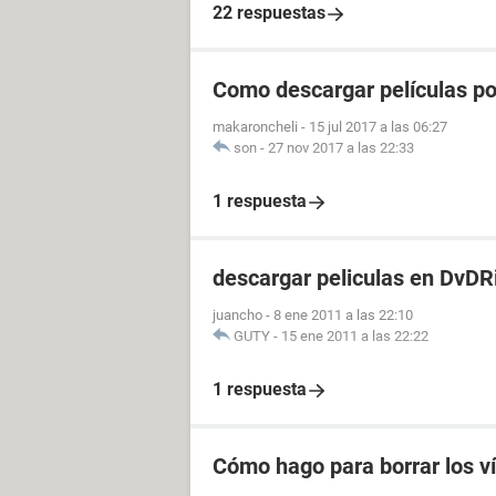
22 respuestas
Como descargar películas p
makaroncheli
-
15 jul 2017 a las 06:27
son
-
27 nov 2017 a las 22:33
1 respuesta
descargar peliculas en DvDR
juancho
-
8 ene 2011 a las 22:10
GUTY
-
15 ene 2011 a las 22:22
1 respuesta
Cómo hago para borrar los v