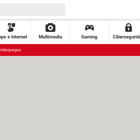
ps e Internet
Multimedia
Gaming
Cibersegurid
Videojuegos