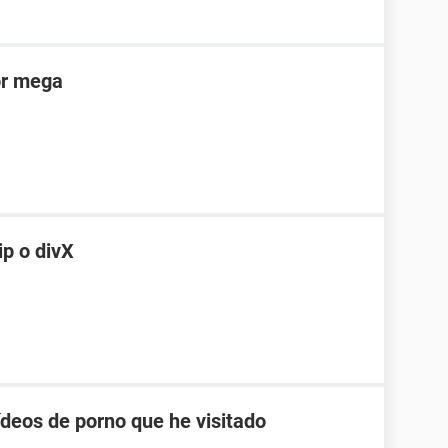
or mega
ip o divX
ídeos de porno que he visitado