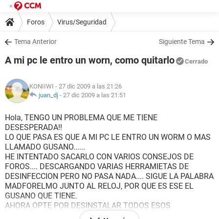
Foros
Virus/Seguridad
Tema Anterior
Siguiente Tema
A mi pc le entro un worn, como quitarlo
Cerrado
KONIIWI
- 27 dic 2009 a las 21:26
juan_dj
-
27 dic 2009 a las 21:51
Hola, TENGO UN PROBLEMA QUE ME TIENE
DESESPERADA!!
LO QUE PASA ES QUE A MI PC LE ENTRO UN WORM O MAS
LLAMADO GUSANO......
HE INTENTADO SACARLO CON VARIOS CONSEJOS DE
FOROS.... DESCARGANDO VARIAS HERRAMIETAS DE
DESINFECCION PERO NO PASA NADA.... SIGUE LA PALABRA
MADFORELMO JUNTO AL RELOJ, POR QUE ES ESE EL
GUSANO QUE TIENE.
AHORA OPTE POR DESINSTALAR TODOS ESOS
PROGRAMAS Y COMENZAR DE CERO CON LA AYUDA DE