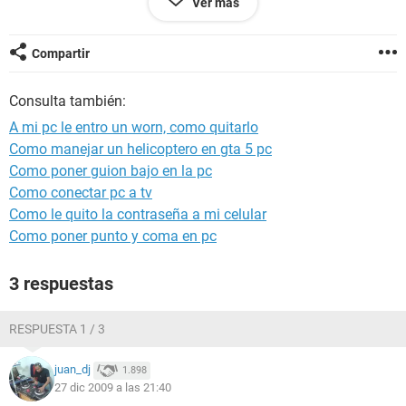
Ver más
ALGUIEN QUE SE APIADE DE MI Y ME DIGA COMO HACER
PARA QUE SE VAYA ESE GUSANO.......
SI ALGUIEN PUDIERA AYUDARME, EN SERIO QUE SE LOS
Compartir
AGRADECERIA DE ANTE MANO...
ATTE LA KONIIWI!
Consulta también:
A mi pc le entro un worn, como quitarlo
Como manejar un helicoptero en gta 5 pc
Como poner guion bajo en la pc
Como conectar pc a tv
Como le quito la contraseña a mi celular
Como poner punto y coma en pc
3 respuestas
RESPUESTA 1 / 3
juan_dj
1.898
27 dic 2009 a las 21:40