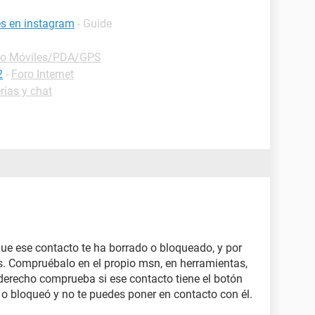
es en instagram
- Guide
ro Móviles/PDA/GPS
2
-
Foro Internet
rías y chat
que ese contacto te ha borrado o bloqueado, y por
s. Compruébalo en el propio msn, en herramientas,
 derecho comprueba si ese contacto tiene el botón
ró o bloqueó y no te puedes poner en contacto con él.