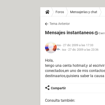
Foros
Mensajerías y chat
Tema Anterior
Mensajes instantaneos
Cerr
isa
- 27 dic 2009 a las 17:33
isa -
27 dic 2009 a las 23:36
Hola,
tengo una centa hotmail,y al escriv
conectados,en uno de mis contactos 
destinaarios,quisiera saber la caus
Compartir
Consulta también: