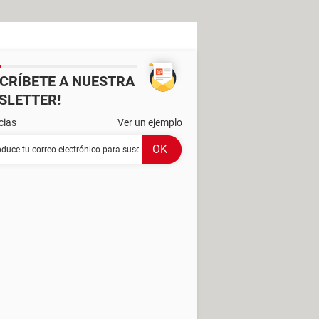
SCRÍBETE A NUESTRA
SLETTER!
cias
Ver un ejemplo