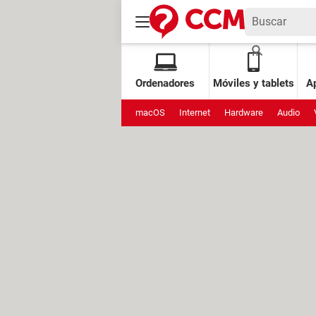
Ordenadores
Móviles y tablets
Ap
macOS
Internet
Hardware
Audio