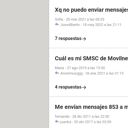
Xq no puedo enviar mensajes 
Sofia
-
20 mar 2021 a las 06:53
JoseAlberto
-
18 may 2022 a las 21:11
7 respuestas
Cuál es mi SMSC de Movilne
Maria
-
27 ago 2019 a las 15:30
Anonimusggg
-
26 ene 2021 a las 01:15
4 respuestas
Me envían mensajes 853 a 
fernando
-
28 dic 2011 a las 22:30
juanka
-
20 abr 2017 a las 02:09