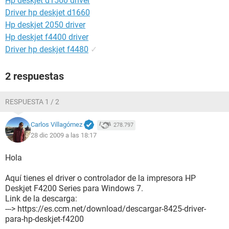
Hp deskjet d1560 driver
Driver hp deskjet d1660
Hp deskjet 2050 driver
Hp deskjet f4400 driver
Driver hp deskjet f4480
✓
2 respuestas
RESPUESTA 1 / 2
Carlos Villagómez
278.797
28 dic 2009 a las 18:17
Hola
Aquí tienes el driver o controlador de la impresora HP
Deskjet F4200 Series para Windows 7.
Link de la descarga:
---> https://es.ccm.net/download/descargar-8425-driver-
para-hp-deskjet-f4200