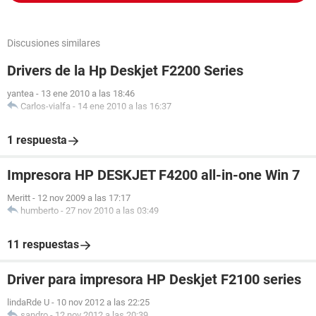
Discusiones similares
Drivers de la Hp Deskjet F2200 Series
yantea
-
13 ene 2010 a las 18:46
Carlos-vialfa
-
14 ene 2010 a las 16:37
1 respuesta
Impresora HP DESKJET F4200 all-in-one Win 7
Meritt
-
12 nov 2009 a las 17:17
humberto
-
27 nov 2010 a las 03:49
11 respuestas
Driver para impresora HP Deskjet F2100 series
lindaRde U
-
10 nov 2012 a las 22:25
sandro
-
12 nov 2012 a las 20:39