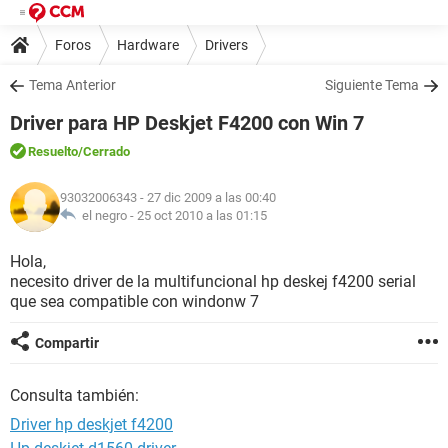
Foros
Hardware
Drivers
Tema Anterior
Siguiente Tema
Driver para HP Deskjet F4200 con Win 7
Resuelto
/Cerrado
93032006343
- 27 dic 2009 a las 00:40
el negro -
25 oct 2010 a las 01:15
Hola,
necesito driver de la multifuncional hp deskej f4200 serial
que sea compatible con windonw 7
Compartir
Consulta también:
Driver hp deskjet f4200