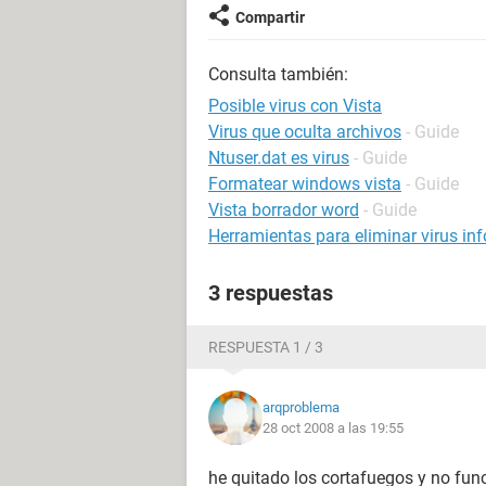
Compartir
Consulta también:
Posible virus con Vista
Virus que oculta archivos
- Guide
Ntuser.dat es virus
- Guide
Formatear windows vista
- Guide
Vista borrador word
- Guide
Herramientas para eliminar virus in
3 respuestas
RESPUESTA 1 / 3
arqproblema
28 oct 2008 a las 19:55
he quitado los cortafuegos y no fu