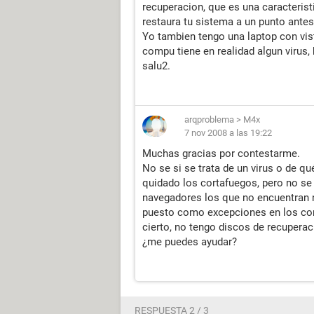
recuperacion, que es una caracterist
restaura tu sistema a un punto ante
Yo tambien tengo una laptop con vista
compu tiene en realidad algun virus, 
salu2.
arqproblema
>
M4x
7 nov 2008 a las 19:22
Muchas gracias por contestarme.
No se si se trata de un virus o de qu
quidado los cortafuegos, pero no se 
navegadores los que no encuentran n
puesto como excepciones en los cor
cierto, no tengo discos de recupera
¿me puedes ayudar?
RESPUESTA 2 / 3