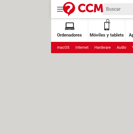
Ordenadores
Móviles y tablets
Ap
macOS
Internet
Hardware
Audio