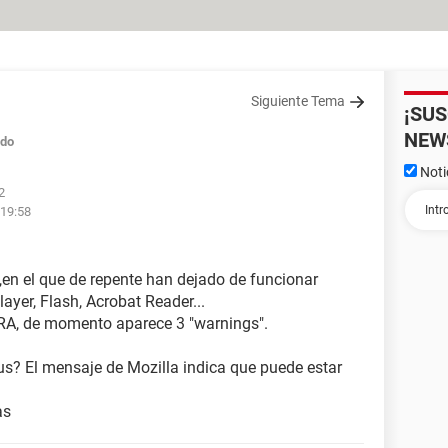
Siguiente Tema
¡SU
NEW
ado
Noti
2
 19:58
,en el que de repente han dejado de funcionar
layer, Flash, Acrobat Reader...
RA, de momento aparece 3 "warnings".
rus? El mensaje de Mozilla indica que puede estar
as