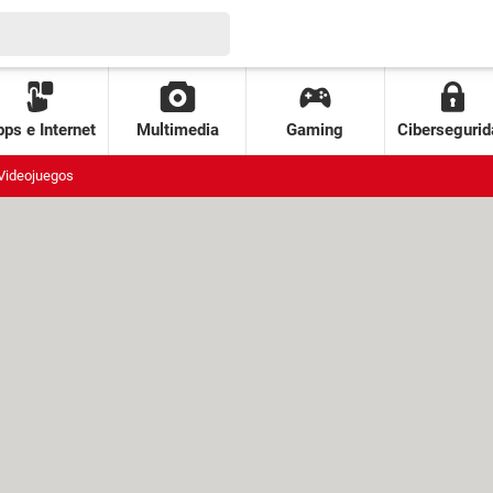
ps e Internet
Multimedia
Gaming
Cibersegurid
Videojuegos