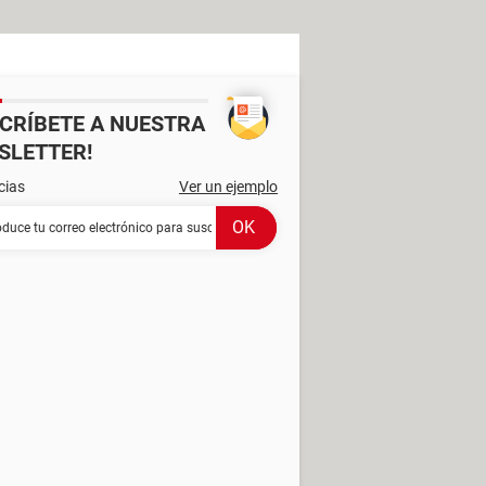
SCRÍBETE A NUESTRA
SLETTER!
cias
Ver un ejemplo