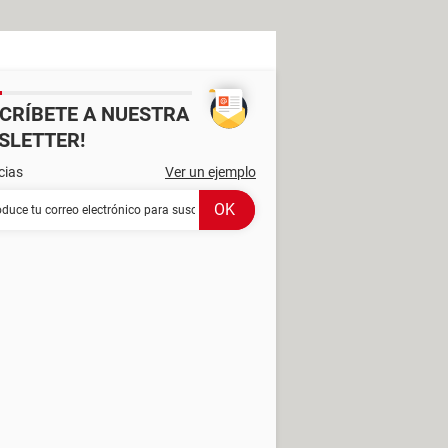
SCRÍBETE A NUESTRA
SLETTER!
cias
Ver un ejemplo