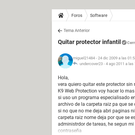
Foros
Software
Tema Anterior
Quitar protector infantil
Cer
miguel21484
- 24 dic 2009 a las 01:
undercover23 -
4 ago 2011 a las
Hola,
vera quiero quitar este protector si
K9 Web Protection voy hacer lo mas e
si uso un programa especialisado en 
archivo de la carpeta raiz pa que se 
si no que no me deja abri paginas ni 
carpeta raiz nome deja por que se e
administrdor de tareas, he segun mi t
contraseña