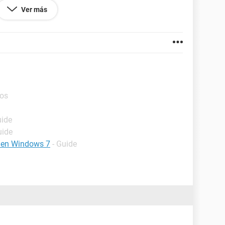
Ver más
ado con otros exploradores la cuestion es que tienes
del protector para que te den una clave de activacion
on que te registraste como clave del programa
ros
uide
uide
a en Windows 7
- Guide