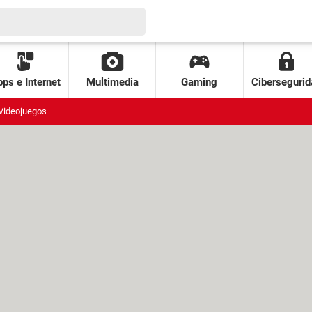
ps e Internet
Multimedia
Gaming
Cibersegurid
Videojuegos