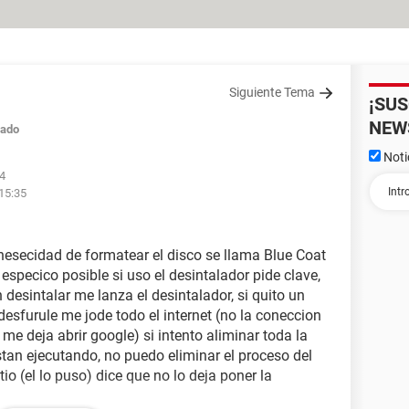
Siguiente Tema
¡SU
NEW
rado
Noti
54
 15:35
n nesecidad de formatear el disco se llama Blue Coat
specico posible si uso el desintalador pide clave,
desintalar me lanza el desintalador, si quito un
desfurule me jode todo el internet (no la coneccion
me deja abrir google) si intento aliminar toda la
stan ejecutando, no puedo eliminar el proceso del
io (el lo puso) dice que no lo deja poner la