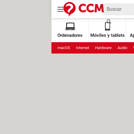
Ordenadores
Móviles y tablets
Ap
macOS
Internet
Hardware
Audio