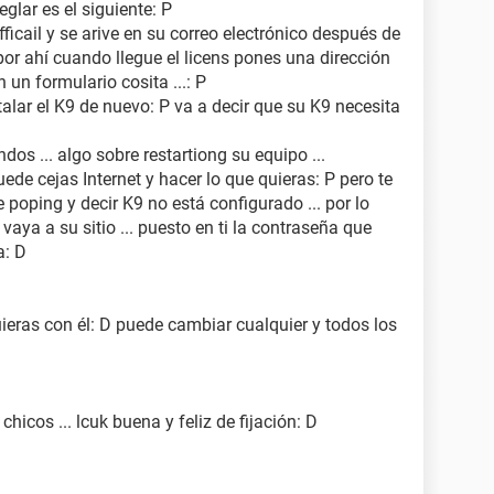
glar es el siguiente: P
fficail y se arive en su correo electrónico después de
or ahí cuando llegue el licens pones una dirección
 un formulario cosita ...: P
stalar el K9 de nuevo: P va a decir que su K9 necesita
os ... algo sobre restartiong su equipo ...
uede cejas Internet y hacer lo que quieras: P pero te
poping y decir K9 no está configurado ... por lo
vaya a su sitio ... puesto en ti la contraseña que
a: D
ieras con él: D puede cambiar cualquier y todos los
icos ... lcuk buena y feliz de fijación: D