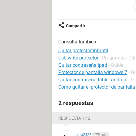
uso internet explorer 8 y no he prob
que registrarte en la pagina oficial 
del programa luego queda la clave c
Compartir
Consulta también:
Quitar protector infantil
Usb write protector
- Programas - Ot
Quitar contraseña ipad
- Guide
Protector de pantalla windows 7
- G
Quitar contraseña tablet android
- G
Cómo quitar el protector de pantall
2 respuestas
RESPUESTA 1 / 2
calito2425
650