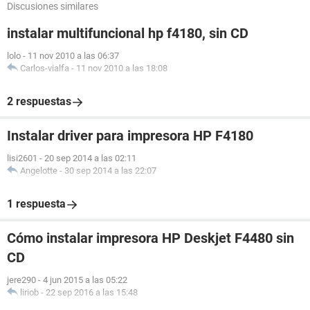
Discusiones similares
instalar multifuncional hp f4180, sin CD
lolo
-
11 nov 2010 a las 06:37
Carlos-vialfa
-
11 nov 2010 a las 18:08
2 respuestas
Instalar driver para impresora HP F4180
lisi2601
-
20 sep 2014 a las 02:11
Angelotte
-
30 sep 2014 a las 22:07
1 respuesta
Cómo instalar impresora HP Deskjet F4480 sin
CD
jere290
-
4 jun 2015 a las 05:22
liriob
-
22 sep 2016 a las 15:48