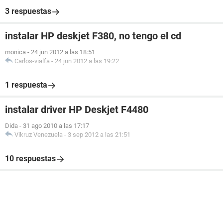
3 respuestas
instalar HP deskjet F380, no tengo el cd
monica
-
24 jun 2012 a las 18:51
Carlos-vialfa
-
24 jun 2012 a las 19:22
1 respuesta
instalar driver HP Deskjet F4480
Dida
-
31 ago 2010 a las 17:17
Vikruz Venezuela
-
3 sep 2012 a las 21:51
10 respuestas