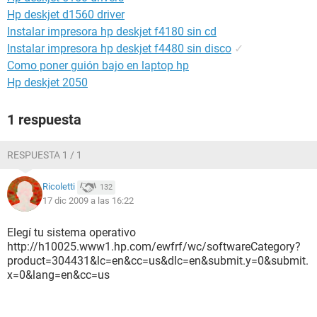
Hp deskjet d1560 driver
Instalar impresora hp deskjet f4180 sin cd
Instalar impresora hp deskjet f4480 sin disco
✓
Como poner guión bajo en laptop hp
Hp deskjet 2050
1 respuesta
RESPUESTA 1 / 1
Ricoletti
132
17 dic 2009 a las 16:22
Elegí tu sistema operativo
http://h10025.www1.hp.com/ewfrf/wc/softwareCategory?
product=304431&lc=en&cc=us&dlc=en&submit.y=0&submit.
x=0&lang=en&cc=us