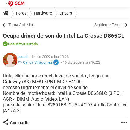
Foros
Hardware
Drivers
Tema Anterior
Siguiente Tema
Ocupo driver de sonido Intel La Crosse D865GL
Resuelto
/Cerrado
josseb
- 14 dic 2009 a las 19:28
Carlos Villagómez
-
15 dic 2009 a las 16:22
Hola, elimine por error el driver de sonido , tengo una
Gateway (AK) MFATXPNT MDP E4100,
necesito urgentemente el driver de sonido,
Nombre del motherboard: Intel La Crosse D865GLC (3 PCI, 1
AGP, 4 DIMM, Audio, Video, LAN)
placa de sonido: Intel 82801EB ICH5 - AC'97 Audio Controller
[A-2/A-3]
Compartir