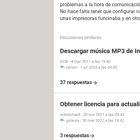
problemas a la hora de comunicación
No hace falta tener que configurar n
unas impresoras funcinaba y en otr
Discusiones similares
Descargar música MP3 de In
DCB
-
4 mar 2011 a las 19:40
ramiro
-
1 jul 2024 a las 04:00
37 respuestas
Obtener licencia para actua
sotorichard
-
28 nov 2021 a las 04:42
gslaura
-
30 mar 2022 a las 18:42
3 respuestas