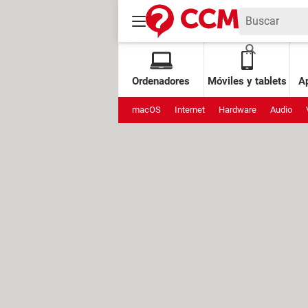
Ordenadores
Móviles y tablets
Ap
macOS
Internet
Hardware
Audio