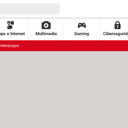
ps e Internet
Multimedia
Gaming
Cibersegurid
Videojuegos