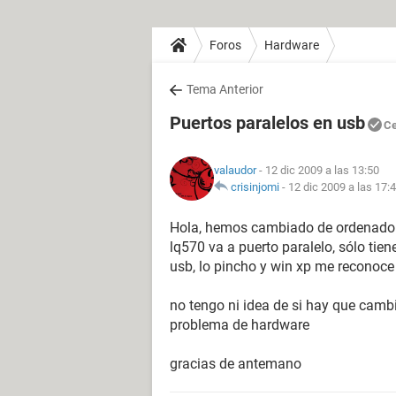
Foros
Hardware
Tema Anterior
Puertos paralelos en usb
Ce
valaudor
- 12 dic 2009 a las 13:50
crisinjomi
-
12 dic 2009 a las 17:
Hola, hemos cambiado de ordenador 
lq570 va a puerto paralelo, sólo tie
usb, lo pincho y win xp me reconoce
no tengo ni idea de si hay que cambi
problema de hardware
gracias de antemano