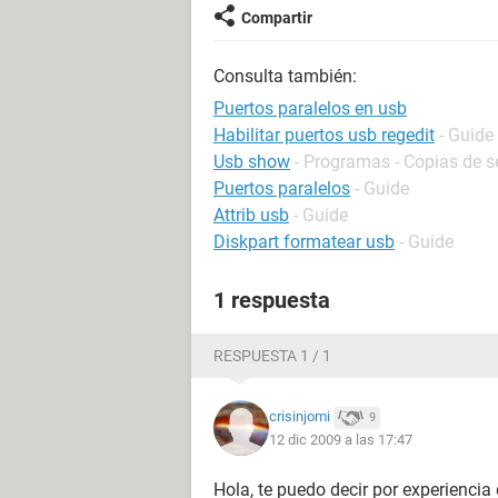
Compartir
Consulta también:
Puertos paralelos en usb
Habilitar puertos usb regedit
- Guide
Usb show
- Programas - Copias de s
Puertos paralelos
- Guide
Attrib usb
- Guide
Diskpart formatear usb
- Guide
1 respuesta
RESPUESTA 1 / 1
crisinjomi
9
12 dic 2009 a las 17:47
Hola, te puedo decir por experienci