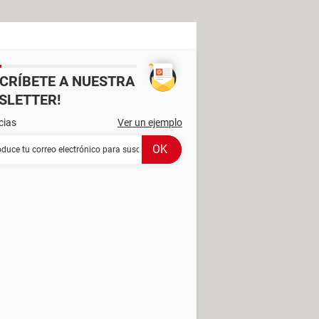
SCRÍBETE A NUESTRA
SLETTER!
cias
Ver un ejemplo