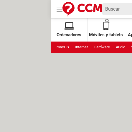
Ordenadores
Móviles y tablets
Ap
macOS
Internet
Hardware
Audio