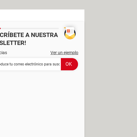
SCRÍBETE A NUESTRA
SLETTER!
cias
Ver un ejemplo