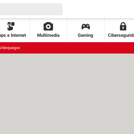
ps e Internet
Multimedia
Gaming
Cibersegurid
Videojuegos