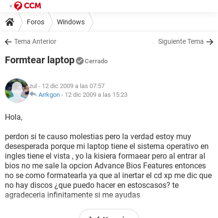
Foros
Windows
Tema Anterior
Siguiente Tema
Formtear laptop
Cerrado
zul
- 12 dic 2009 a las 07:57
Arrkgon
-
12 dic 2009 a las 15:23
Hola,
perdon si te causo molestias pero la verdad estoy muy
desesperada porque mi laptop tiene el sistema operativo en
ingles tiene el vista , yo la kisiera formaear pero al entrar al
bios no me sale la opcion Advance Bios Features entonces
no se como formatearla ya que al inertar el cd xp me dic que
no hay discos ¿que puedo hacer en estoscasos? te
agradeceria infinitamente si me ayudas
mi lap top es una gateway