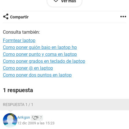
Ver más
te dejo mi correo
kimera13_azul@hotamil.com
Compartir
Consulta también:
Formtear laptop
Como poner guión bajo en laptop hp
Como poner punto y coma en laptop
Como poner grados en teclado de laptop
Como poner @ en laptop
Como poner dos puntos en laptop
1 respuesta
RESPUESTA 1 / 1
Arrkgon
7
12 dic 2009 a las 15:23