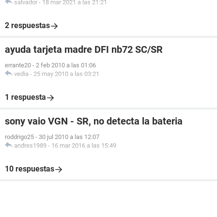
salvador
-
18 mar 2021 a las 21:21
2 respuestas
ayuda tarjeta madre DFI nb72 SC/SR
errante20
-
2 feb 2010 a las 01:06
vedia
-
25 may 2010 a las 03:21
1 respuesta
sony vaio VGN - SR, no detecta la bateria
roddrigo25
-
30 jul 2010 a las 12:07
andres1989
-
16 mar 2016 a las 15:49
10 respuestas