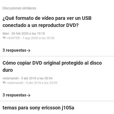
Discusiones similares
¿Qué formato de vídeo para ver un USB
conectado a un reproductor DVD?
Mari
-
26 feb 2020 a las 19:18
HUNTER
-
7 ago 2020 a las 20:56
3 respuestas
Cómo copiar DVD original protegido al disco
duro
nelamariah
-
5 abr 2018 a las 00:54
nelamariah
-
9 abr 2018 a las 23:05
3 respuestas
temas para sony ericsson j105a