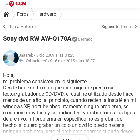
Foros
Hardware
Tema Anterior
Siguiente Tema
Sony dvd RW AW-Q170A
Cerrado
Jaaarek
- 8 dic 2009 a las 04:25
XxHackcreSxX -
6 mar 2015 a las 18:37
Hola,
mi problema consisten en lo siguiente:
Desde hace un tiempo que un amigo me presto su
lector/grabador de CD/DVD, el cual he utilizado desde hace
menos de un año. al principio, cuando recien la instalé en mi
windows XP, no tube absolutamente ningun problema, se
reconoció muy bien y se podian leer y grabar todos los tipos
de archivo. mi problema en especifico no es grabar, de
hecho, si quiero grabar un cd o un dvd lo puedo hacer si
nningun problema, pero el problema aparece cuando deseo
ver lo que grabe, y mas especifico aun, los DVD que grabo,