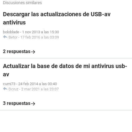
Discusiones similares
Descargar las actualizaciones de USB-av
antivirus
boloblade
-
1 nov 2013 a las 15:30
Betor
-
17 feb 2016 a las 03:09
2 respuestas
Actualizar la base de datos de mi antivirus usb-
av
cumi73
-
24 feb 2014 a las 00:40
Dcruz
-
2 mar 2021 a las 23:07
3 respuestas