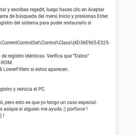
tar y escribes regedit, luego haces clic en Aceptar
 barra de búsqueda del menú Inicio y presionas Enter.
gistro del sistema para poder restaurarlo si
rrentControlSet\Control\Class\{4D36E965-E325-
de registro idénticas. Verifica que “Datos”
D-ROM.
 & LowerFilters si estos aparecen.
gistro y reinicia el PC.
ó, pero esto es que yo tengo un caso especial.
s asique si alguien me ayuda :) porfavor !
) !