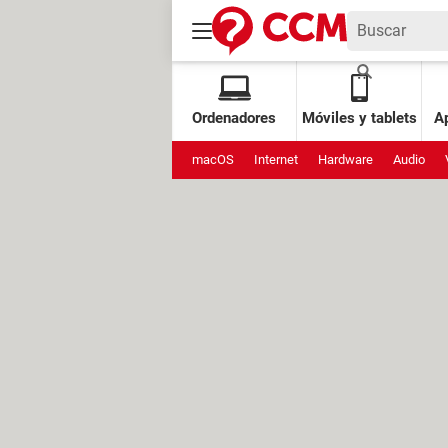
Ordenadores
Móviles y tablets
Ap
macOS
Internet
Hardware
Audio