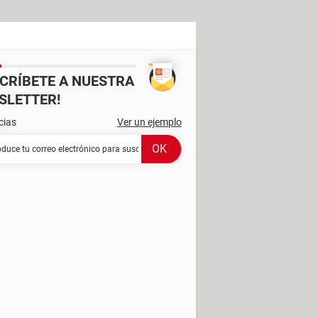
SCRÍBETE A NUESTRA
SLETTER!
cias
Ver un ejemplo