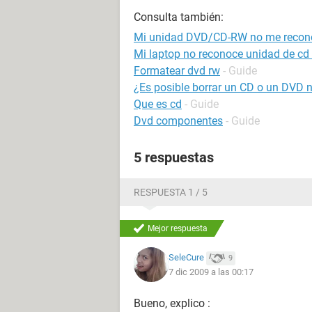
Consulta también:
Mi unidad DVD/CD-RW no me recon
Mi laptop no reconoce unidad de cd
Formatear dvd rw
- Guide
¿Es posible borrar un CD o un DVD 
Que es cd
- Guide
Dvd componentes
- Guide
5 respuestas
RESPUESTA 1 / 5
Mejor respuesta
SeleCure
9
7 dic 2009 a las 00:17
Bueno, explico :