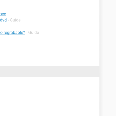
oce
 dvd
- Guide
no regrabable?
- Guide