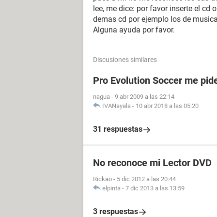
lee, me dice: por favor inserte el cd o
demas cd por ejemplo los de music
Alguna ayuda por favor.
Discusiones similares
Pro Evolution Soccer me pide
nagua
-
9 abr 2009 a las 22:14
IVANayala
-
10 abr 2018 a las 05:20
31 respuestas
No reconoce mi Lector DVD
Rickao
-
5 dic 2012 a las 20:44
elpinta
-
7 dic 2013 a las 13:59
3 respuestas