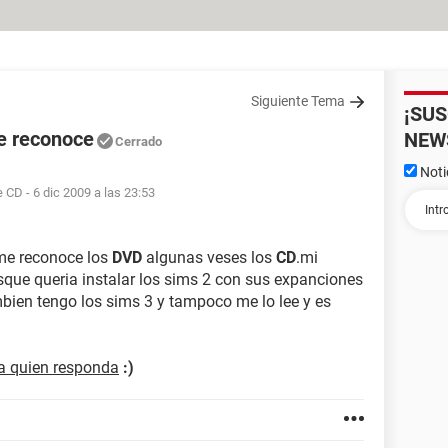
Siguiente Tema
¡SU
e reconoce
NEW
Cerrado
Noti
e CD
- 6 dic 2009 a las 23:53
me reconoce los
DVD
algunas veses los
CD
.mi
esque queria instalar los sims 2 con sus expanciones
mbien tengo los sims 3 y tampoco me lo lee y es
 a quien responda
:)