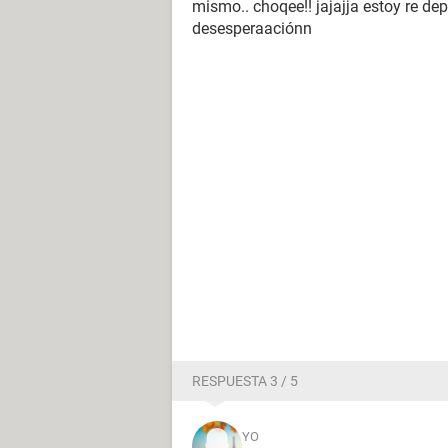
mismo.. choqee!! jajajja estoy re dep
desesperaaciónn
RESPUESTA 3 / 5
YO