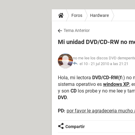
Foros
Hardware
Tema Anterior
Mi unidad DVD/CD-RW no m
no me lee los discos DVD derrepent
el 10 -
21 jul 2010 a las 21:21
Hola, mi lectora
DVD/CD-RW(f:
) no 
sistema operativo es
windows XP
, 
y son
CD
los probe y no me lee y ta
DVD
.
PD:
por favor le agradeceria mucho
Compartir