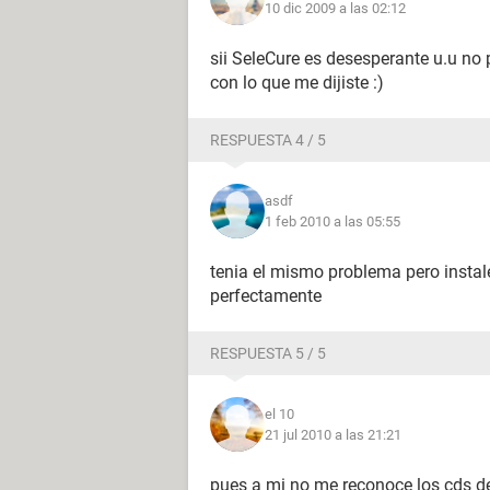
10 dic 2009 a las 02:12
sii SeleCure es desesperante u.u no
con lo que me dijiste :)
RESPUESTA 4 / 5
asdf
1 feb 2010 a las 05:55
tenia el mismo problema pero insta
perfectamente
RESPUESTA 5 / 5
el 10
21 jul 2010 a las 21:21
pues a mi no me reconoce los cds de