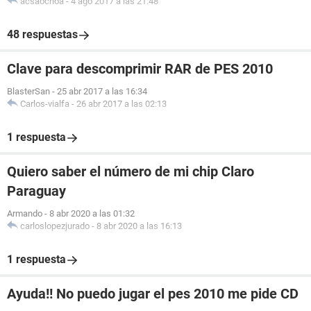
acsaochoa
-
4 ago 2017 a las 21:48
48 respuestas
Clave para descomprimir RAR de PES 2010
BlasterSan
-
25 abr 2017 a las 16:34
Carlos-vialfa
-
26 abr 2017 a las 02:13
1 respuesta
Quiero saber el número de mi chip Claro
Paraguay
Armando
-
8 abr 2020 a las 01:32
carloslopezjurado
-
8 abr 2020 a las 16:13
1 respuesta
Ayuda!! No puedo jugar el pes 2010 me pide CD