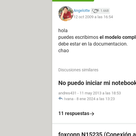
Tarjeta gráfica ATI Radeon HD 3200
Angelotte
1.668
Tarjeta gráfica ATI Radeon HD 3200
12 oct 2009 a las 16:54
Monitor Monitor PnP genérico [NoD
hola
Multimedia:
puedes escribirnos
el modelo compl
Tarjeta de sonido Altavoces y auricu
debe estar en la documentacion.
Tarjeta de sonido Auriculares doble
chao
Tarjeta de sonido Dispositivo de salid
Tarjeta de sonido SPDIF (Salida digit
Discusiones similares
Almacenamiento:
Controlador IDE Controladora estánd
No puedo iniciar mi notebook
Controlador SCSI/RAID AMD AHCI Co
Controlador SCSI/RAID AMD RAID C
andres431
-
11 may 2013 a las 18:53
Ivana
-
8 ene 2024 a las 13:23
Controlador SCSI/RAID Iniciador iSC
Disco duro Hitachi HTS543225L9A3 
Lector óptico TSSTcorp CDDVDW T
11 respuestas
Estado de los discos duros SMART
Particiones:
foxconn N15235 (Conexión a 