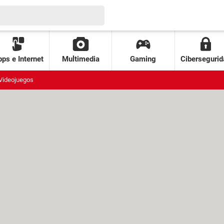
ps e Internet
Multimedia
Gaming
Cibersegurid
Videojuegos