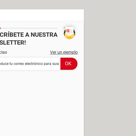
SCRÍBETE A NUESTRA
SLETTER!
cias
Ver un ejemplo