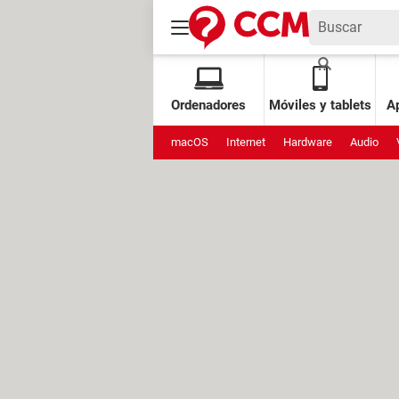
Ordenadores
Móviles y tablets
Ap
macOS
Internet
Hardware
Audio