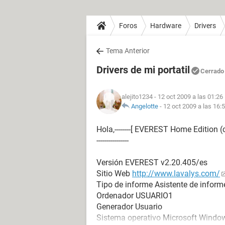
Foros
Hardware
Drivers
Tema Anterior
Drivers de mi portatil
Cerrado
alejito1234
- 12 oct 2009 a las 01:26
Angelotte
-
12 oct 2009 a las 16:
Hola,--------[ EVEREST Home Edition (c) 2003-
----------------
Versión EVEREST v2.20.405/es
Sitio Web
http://www.lavalys.com/
Tipo de informe Asistente de inform
Ordenador USUARIO1
Generador Usuario
Sistema operativo Microsoft Window