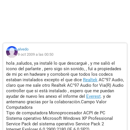
Dispositivos de entrada
Teclado Teclado estándar de 101/102 teclas o Microsoft
Natural PS/2 Keyboard
Mouse Mouse compatible PS/2
Red
Dirección IP primaria
Dirección MAC primaria
alvedo
Placa de red Adaptador Fast Ethernet compatible VIA
9 oct 2009 a las 00:50
(192.168.0.101)
hola ,saludos, ya instalè lo que descarguè , y me saliò el
Periféricos
icono del parlante , pero sigo sin sonido, , fuì a propiedades
de mi pc en hadware y corroborè que todos los codecs
Impresora Microsoft XPS Document Writer
estaban instalados excepto el que dice
Realtek
AC"97 Audio,
Controlador USB1 VIA VT8237 USB Universal Host Controller
claro que me sale otro Realtek AC"97 Audio for Via(R) Audio
Controlador USB1 VIA VT8237 USB Universal Host Controller
controller que si està instalado , espero que me puedan
Controlador USB1 VIA VT8237 USB Universal Host Controller
ayudar de nuevo les anexo el informe del
Everest
. y de
Controlador USB1 VIA VT8237 USB Universal Host Controller
antemano gracias por la colaboraciòn.Campo Valor
Controlador USB2 VIA VT8237 USB 2.0 Enhanced Host
Computadora
Controller
Tipo de computadora Monoprocesador ACPI de PC
Sistema operativo Microsoft Windows XP Professional
DMI
Service Pack del sistema operativo Service Pack 2
DMI Fabricante del BIOS Phoenix Technologies, LTD
Internet Explorer 6.0.2900.2180 (IE 6.0 SP2)