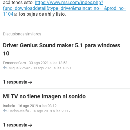
acá tenes esto:
https://www.msi.com/index.php?
func=downloaddetail&type=driver&maincat_no=1&prod_no=
1104
los bajas de ahi y listo.
Discusiones similares
Driver Genius Sound maker 5.1 para windows
10
FernandoCaro
-
30 ago 2021 a las 13:53
MiguelY2542
-
30 ago 2021 a las 18:21
1 respuesta
Mi TV no tiene imagen ni sonido
Isabela
-
16 ago 2019 a las 03:12
Carlos-vialfa
-
16 ago 2019 a las 20:17
1 respuesta