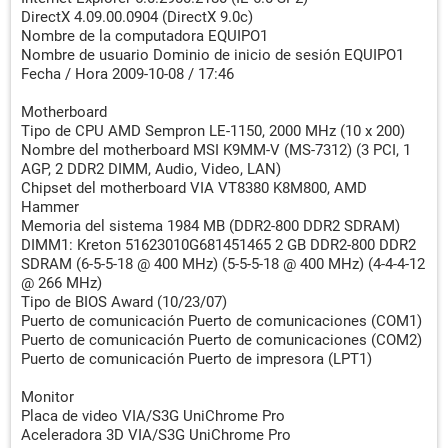
DMI Versión del BIOS V1.6
DirectX 4.09.00.0904 (DirectX 9.0c)
DMI Fabricante del sistema MICRO-STAR INTERNATIONAL
Nombre de la computadora EQUIPO1
CO., LTD
Nombre de usuario Dominio de inicio de sesión EQUIPO1
DMI Nombre del sistema MS-7312
Fecha / Hora 2009-10-08 / 17:46
DMI Versión del sistema 1.0
DMI Número de serie del sistema
Motherboard
DMI Fabricante del motherboard MICRO-STAR
Tipo de CPU AMD Sempron LE-1150, 2000 MHz (10 x 200)
INTERNATIONAL CO., LTD
Nombre del motherboard MSI K9MM-V (MS-7312) (3 PCI, 1
DMI Nombre del motherboard MS-7312
AGP, 2 DDR2 DIMM, Audio, Video, LAN)
Chipset del motherboard VIA VT8380 K8M800, AMD
DMI Versión del motherboard 1.0
Hammer
DMI Número de serie del motherboard
Memoria del sistema 1984 MB (DDR2-800 DDR2 SDRAM)
DMI Fabricante del chasis
DIMM1: Kreton 51623010G681451465 2 GB DDR2-800 DDR2
DMI Versión del chasis
SDRAM (6-5-5-18 @ 400 MHz) (5-5-5-18 @ 400 MHz) (4-4-4-12
DMI Número de serie del chasis
@ 266 MHz)
DMI Identificador del chasis
Tipo de BIOS Award (10/23/07)
DMI Tipo de chasis Desktop Case
Puerto de comunicación Puerto de comunicaciones (COM1)
DMI Sockets de memoria Total / Libres 2 / 1
Puerto de comunicación Puerto de comunicaciones (COM2)
Puerto de comunicación Puerto de impresora (LPT1)
Monitor
Placa de video VIA/S3G UniChrome Pro
Aceleradora 3D VIA/S3G UniChrome Pro