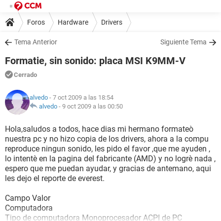
Foros
Hardware
Drivers
Tema Anterior
Siguiente Tema
Formatie, sin sonido: placa MSI K9MM-V
Cerrado
alvedo
- 7 oct 2009 a las 18:54
alvedo
-
9 oct 2009 a las 00:50
Hola,saludos a todos, hace dias mi hermano formateò
nuestra pc y no hizo copia de los drivers, ahora a la compu
reproduce ningun sonido, les pido el favor ,que me ayuden ,
lo intentè en la pagina del fabricante (AMD) y no logrè nada ,
espero que me puedan ayudar, y gracias de antemano, aqui
les dejo el reporte de everest.
Campo Valor
Computadora
Tipo de computadora Monoprocesador ACPI de PC