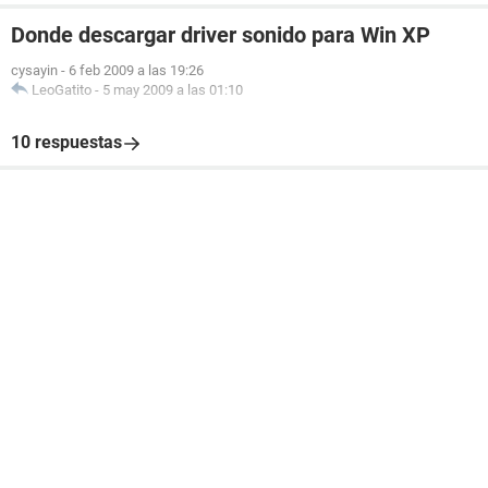
Donde descargar driver sonido para Win XP
cysayin
-
6 feb 2009 a las 19:26
LeoGatito
-
5 may 2009 a las 01:10
10 respuestas