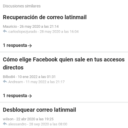
Discusiones similares
Recuperación de correo latinmail
Mauricio
-
26 may 2020 a las 21:14
carloslopezjurado
-
28 may 2020 a las 16:04
1 respuesta
Cómo elige Facebook quien sale en tus accesos
directos
Bilbo84
-
10 ene 2022 a las 01:31
Andream
-
11 may 2022 a las 21:17
1 respuesta
Desbloquear correo latinmail
wilson
-
22 abr 2020 a las 19:25
alessandro
-
28 sep 2020 a las 08:00