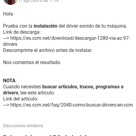
11 ago 2009 a las 17:14
Placa base:
Tipo de procesador DualCore Intel Pentium D 805, 2666 MHz
Hola
(20 x 133)
Nombre de la Placa Base Desconocido
Prueba con la
instalación
del driver sonido de tu máquina.
Chipset de la Placa Base VIA P4M800 Pro
Link de descarga:
Memoria del Sistema 448 MB
---> https://es.ccm.net/download/descargar-1280-via-ac-97-
Tipo de BIOS Award (04/21/06)
drivers
Puerto de comunicación Puerto de comunicaciones (COM1)
Descomprime el archivo antes de instalar.
Puerto de comunicación Puerto de impresora (LPT1)
Nos comentas el resultado.
Monitor:
Tarjeta gráfica VIA/S3G UniChrome Pro IGP (64 MB)
Acelerador 3D VIA/S3 UniChrome Pro
NOTA
:
Monitor Monitor Plug and Play [NoDB] (HXCL634098)
Cuando necesites
buscar articulos, trucos, programas o
drivers
, lee este articulo.
Multimedia:
Link del articulo:
Tarjeta de sonido VIA AC'97 Enhanced Audio Controller
---> https://es.ccm.net/faq/2040-como-buscar-drivers-en-ccm
Almacenamiento:
Controlador IDE VIA Bus Master IDE Controller - 0571
Discusiones similares
Controlador IDE VIA Serial ATA Controller - 3149
Disco duro HDT722516DLAT80 (160 GB, 7200 RPM, Ultra-