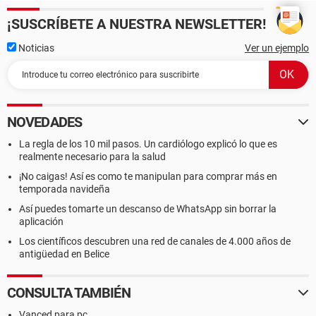
Controlador USB1 VIA VT83C572 PCI-USB Controller
Controlador USB1 VIA VT83C572 PCI-USB Controller
¡SUSCRÍBETE A NUESTRA NEWSLETTER!
Controlador USB1 VIA VT83C572 PCI-USB Controller
Controlador USB2 VIA USB 2.0 Enhanced Host Controller
Noticias
Ver un ejemplo
--------[ DMI ]---------------------------------------------------------------------------------------
------------------
NOVEDADES
[ BIOS ]
La regla de los 10 mil pasos. Un cardiólogo explicó lo que es
realmente necesario para la salud
Propiedades de la BIOS:
Vendedor Phoenix Technologies, LTD
¡No caigas! Así es como te manipulan para comprar más en
Versión 6.00 PG
temporada navideña
Fecha de salida 04/21/2006
Así puedes tomarte un descanso de WhatsApp sin borrar la
Tamaño 512 KB
aplicación
Dispositivos de arranque Floppy Disk, Hard Disk, CD-ROM,
Los científicos descubren una red de canales de 4.000 años de
ATAPI ZIP, LS-120
antigüedad en Belice
Funciones disponibles Flash BIOS, Shadow BIOS, Selectable
Boot, EDD, BBS
Standards soportados DMI, APM, ACPI, PnP
CONSULTA TAMBIÉN
Posibilidades de expansión ISA, PCI, AGP, USB
Vanced para pc