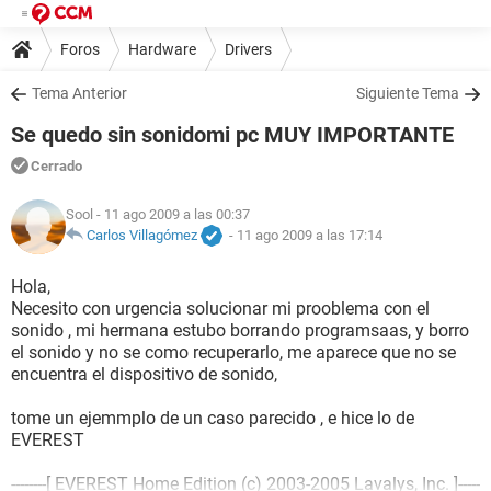
Foros
Hardware
Drivers
Tema Anterior
Siguiente Tema
Se quedo sin sonidomi pc MUY IMPORTANTE
Cerrado
Sool
- 11 ago 2009 a las 00:37
Carlos Villagómez
-
11 ago 2009 a las 17:14
Hola,
Necesito con urgencia solucionar mi prooblema con el
sonido , mi hermana estubo borrando programsaas, y borro
el sonido y no se como recuperarlo, me aparece que no se
encuentra el dispositivo de sonido,
tome un ejemmplo de un caso parecido , e hice lo de
EVEREST
--------[ EVEREST Home Edition (c) 2003-2005 Lavalys, Inc. ]-----